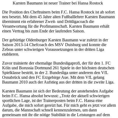
Karsten Baumann ist neuer Trainer bei Hansa Rostock
Die Position des Cheftrainers beim F.C. Hansa Rostock ist ab sofort
neu besetzt. Mit dem 45 Jahre alten Fußballlehrer Karsten Baumann
übernimmt ein erfahrener Zweit- und Drittligacoach die
Verantwortung für die Profimannschaft. Karsten Baumann erhält
einen Vertrag bis zum Ende der laufenden Saison.
Der gebürtige Oldenburger Karsten Baumann war zuletzt in der
Saison 2013-14 Chefcoach des MSV Duisburg und konnte die
Zebras unter schwierigen Voraussetzungen in der dritten Liga
etablieren.
Zuvor trainierte der ehemalige Bundesligaprofi, der für den 1. FC
Köln und Borussia Dortmund 261 Spiele in der höchsten deutschen
Spielklasse bestritt, in der 2. Bundesliga unter anderem den VfL
Osnabrück und den FC Erzgebirge Aue. Mit dem VfL gelang
Baumann 2010 auch der Aufstieg aus der dritten in die zweite Liga.
Karsten Baumann ist sich der Bedeutung der anstehenden Aufgabe
beim F.C. Hansa absolut bewusst: „Trotz der aktuell schwierigen
sportlichen Lage, ist der Trainerposten beim F.C. Hansa eine
Aufgabe, die mich sofort gereizt hat. Für mich geht es jetzt vor allem
darum, die Mannschaft schnell kennenzulernen, um dann
gemeinsam mit ihr die nötige Stabilität in die Leistungen auf dem