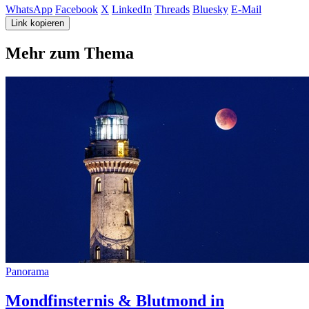
WhatsApp
Facebook
X
LinkedIn
Threads
Bluesky
E-Mail
Link kopieren
Mehr zum Thema
Panorama
Mondfinsternis & Blutmond in