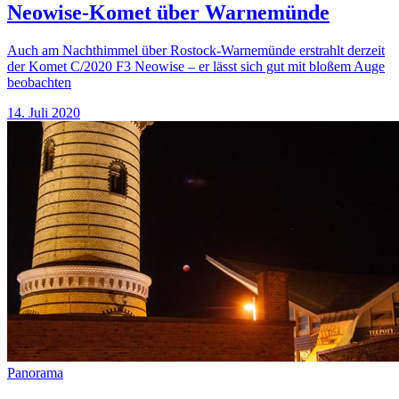
Neowise-Komet über Warnemünde
Auch am Nachthimmel über Rostock-Warnemünde erstrahlt derzeit
der Komet C/2020 F3 Neowise – er lässt sich gut mit bloßem Auge
beobachten
14. Juli 2020
Panorama