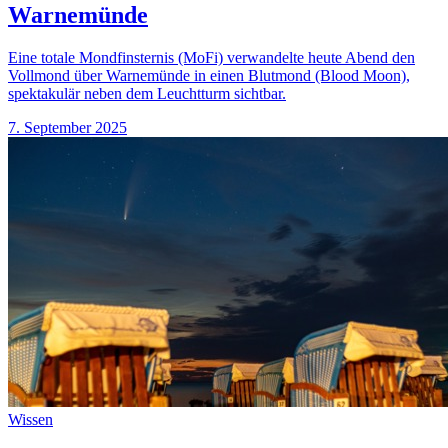
Warnemünde
Eine totale Mondfinsternis (MoFi) verwandelte heute Abend den
Vollmond über Warnemünde in einen Blutmond (Blood Moon),
spektakulär neben dem Leuchtturm sichtbar.
7. September 2025
Wissen