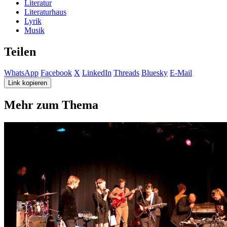
Literatur
Literaturhaus
Lyrik
Musik
Teilen
WhatsApp
Facebook
X
LinkedIn
Threads
Bluesky
E-Mail
Link kopieren
Mehr zum Thema