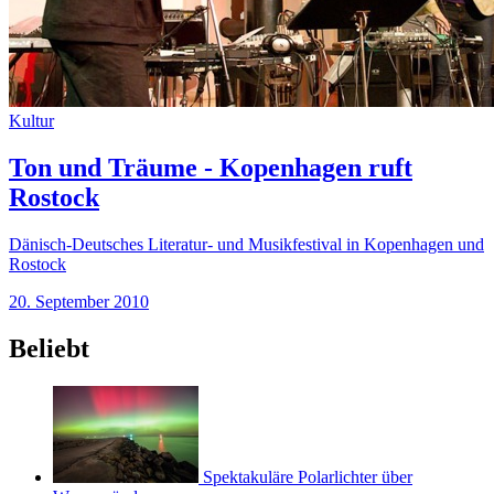
Kultur
Ton und Träume - Kopenhagen ruft
Rostock
Dänisch-Deutsches Literatur- und Musikfestival in Kopenhagen und
Rostock
20. September 2010
Beliebt
Spektakuläre Polarlichter über