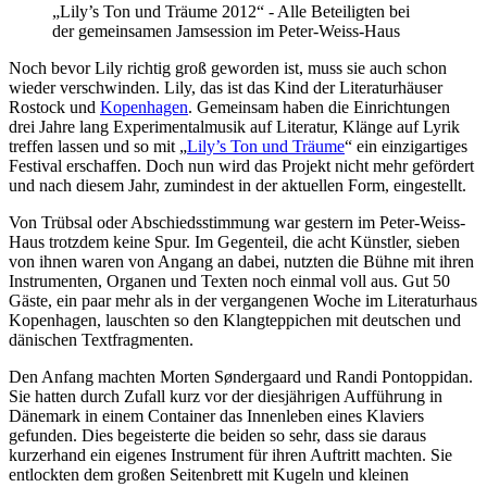
„Lily’s Ton und Träume 2012“ - Alle Beteiligten bei
der gemeinsamen Jamsession im Peter-Weiss-Haus
Noch bevor Lily richtig groß geworden ist, muss sie auch schon
wieder verschwinden. Lily, das ist das Kind der Literaturhäuser
Rostock und
Kopenhagen
. Gemeinsam haben die Einrichtungen
drei Jahre lang Experimentalmusik auf Literatur, Klänge auf Lyrik
treffen lassen und so mit „
Lily’s Ton und Träume
“ ein einzigartiges
Festival erschaffen. Doch nun wird das Projekt nicht mehr gefördert
und nach diesem Jahr, zumindest in der aktuellen Form, eingestellt.
Von Trübsal oder Abschiedsstimmung war gestern im Peter-Weiss-
Haus trotzdem keine Spur. Im Gegenteil, die acht Künstler, sieben
von ihnen waren von Angang an dabei, nutzten die Bühne mit ihren
Instrumenten, Organen und Texten noch einmal voll aus. Gut 50
Gäste, ein paar mehr als in der vergangenen Woche im Literaturhaus
Kopenhagen, lauschten so den Klangteppichen mit deutschen und
dänischen Textfragmenten.
Den Anfang machten Morten Søndergaard und Randi Pontoppidan.
Sie hatten durch Zufall kurz vor der diesjährigen Aufführung in
Dänemark in einem Container das Innenleben eines Klaviers
gefunden. Dies begeisterte die beiden so sehr, dass sie daraus
kurzerhand ein eigenes Instrument für ihren Auftritt machten. Sie
entlockten dem großen Seitenbrett mit Kugeln und kleinen