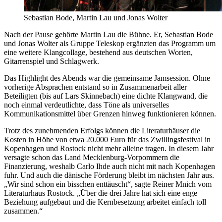
Sebastian Bode, Martin Lau und Jonas Wolter
Nach der Pause gehörte Martin Lau die Bühne. Er, Sebastian Bode
und Jonas Wolter als Gruppe Teleskop ergänzten das Programm um
eine weitere Klangcollage, bestehend aus deutschen Worten,
Gitarrenspiel und Schlagwerk.
Das Highlight des Abends war die gemeinsame Jamsession. Ohne
vorherige Absprachen entstand so in Zusammenarbeit aller
Beteiligten (bis auf Lars Skinnebach) eine dichte Klangwand, die
noch einmal verdeutlichte, dass Töne als universelles
Kommunikationsmittel über Grenzen hinweg funktionieren können.
Trotz des zunehmenden Erfolgs können die Literaturhäuser die
Kosten in Höhe von etwa 20.000 Euro für das Zwillingsfestival in
Kopenhagen und Rostock nicht mehr alleine tragen. In diesem Jahr
versagte schon das Land Mecklenburg-Vorpommern die
Finanzierung, weshalb Carlo Ihde auch nicht mit nach Kopenhagen
fuhr. Und auch die dänische Förderung bleibt im nächsten Jahr aus.
„Wir sind schon ein bisschen enttäuscht“, sagte Reiner Mnich vom
Literaturhaus Rostock. „Über die drei Jahre hat sich eine enge
Beziehung aufgebaut und die Kernbesetzung arbeitet einfach toll
zusammen.“