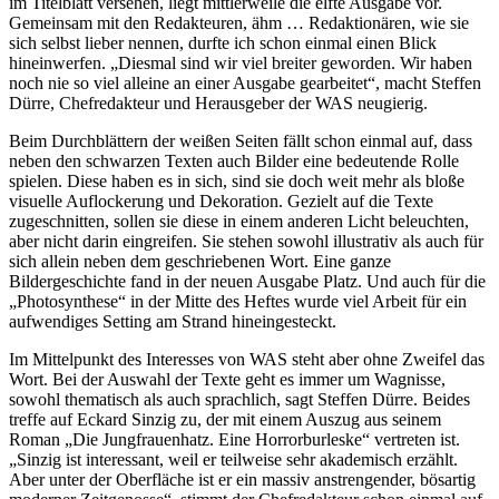
im Titelblatt versehen, liegt mittlerweile die elfte Ausgabe vor.
Gemeinsam mit den Redakteuren, ähm … Redaktionären, wie sie
sich selbst lieber nennen, durfte ich schon einmal einen Blick
hineinwerfen. „Diesmal sind wir viel breiter geworden. Wir haben
noch nie so viel alleine an einer Ausgabe gearbeitet“, macht Steffen
Dürre, Chefredakteur und Herausgeber der WAS neugierig.
Beim Durchblättern der weißen Seiten fällt schon einmal auf, dass
neben den schwarzen Texten auch Bilder eine bedeutende Rolle
spielen. Diese haben es in sich, sind sie doch weit mehr als bloße
visuelle Auflockerung und Dekoration. Gezielt auf die Texte
zugeschnitten, sollen sie diese in einem anderen Licht beleuchten,
aber nicht darin eingreifen. Sie stehen sowohl illustrativ als auch für
sich allein neben dem geschriebenen Wort. Eine ganze
Bildergeschichte fand in der neuen Ausgabe Platz. Und auch für die
„Photosynthese“ in der Mitte des Heftes wurde viel Arbeit für ein
aufwendiges Setting am Strand hineingesteckt.
Im Mittelpunkt des Interesses von WAS steht aber ohne Zweifel das
Wort. Bei der Auswahl der Texte geht es immer um Wagnisse,
sowohl thematisch als auch sprachlich, sagt Steffen Dürre. Beides
treffe auf Eckard Sinzig zu, der mit einem Auszug aus seinem
Roman „Die Jungfrauenhatz. Eine Horrorburleske“ vertreten ist.
„Sinzig ist interessant, weil er teilweise sehr akademisch erzählt.
Aber unter der Oberfläche ist er ein massiv anstrengender, bösartig