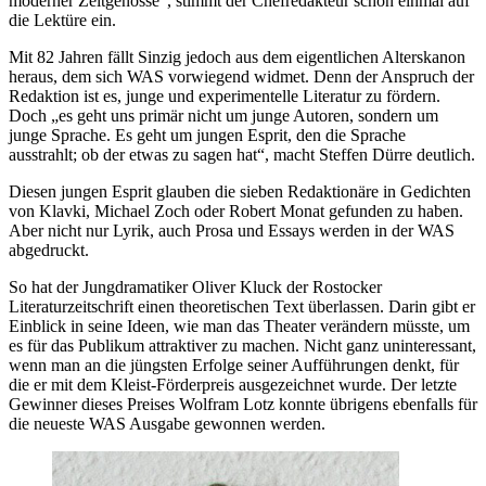
moderner Zeitgenosse“, stimmt der Chefredakteur schon einmal auf
die Lektüre ein.
Mit 82 Jahren fällt Sinzig jedoch aus dem eigentlichen Alterskanon
heraus, dem sich WAS vorwiegend widmet. Denn der Anspruch der
Redaktion ist es, junge und experimentelle Literatur zu fördern.
Doch „es geht uns primär nicht um junge Autoren, sondern um
junge Sprache. Es geht um jungen Esprit, den die Sprache
ausstrahlt; ob der etwas zu sagen hat“, macht Steffen Dürre deutlich.
Diesen jungen Esprit glauben die sieben Redaktionäre in Gedichten
von Klavki, Michael Zoch oder Robert Monat gefunden zu haben.
Aber nicht nur Lyrik, auch Prosa und Essays werden in der WAS
abgedruckt.
So hat der Jungdramatiker Oliver Kluck der Rostocker
Literaturzeitschrift einen theoretischen Text überlassen. Darin gibt er
Einblick in seine Ideen, wie man das Theater verändern müsste, um
es für das Publikum attraktiver zu machen. Nicht ganz uninteressant,
wenn man an die jüngsten Erfolge seiner Aufführungen denkt, für
die er mit dem Kleist-Förderpreis ausgezeichnet wurde. Der letzte
Gewinner dieses Preises Wolfram Lotz konnte übrigens ebenfalls für
die neueste WAS Ausgabe gewonnen werden.