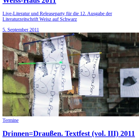
Weiss-Haus 2011
Live-Literatur und Releaseparty für die 12. Ausgabe der
Literaturzeitschrift Weisz auf Schwarz
5. September 2011
Termine
Drinnen=Draußen. Textfest (vol. III) 2011