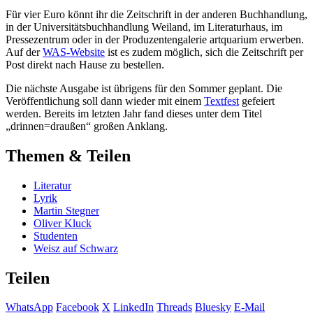
Für vier Euro könnt ihr die Zeitschrift in der anderen Buchhandlung,
in der Universitätsbuchhandlung Weiland, im Literaturhaus, im
Pressezentrum oder in der Produzentengalerie artquarium erwerben.
Auf der
WAS-Website
ist es zudem möglich, sich die Zeitschrift per
Post direkt nach Hause zu bestellen.
Die nächste Ausgabe ist übrigens für den Sommer geplant. Die
Veröffentlichung soll dann wieder mit einem
Textfest
gefeiert
werden. Bereits im letzten Jahr fand dieses unter dem Titel
„drinnen=draußen“ großen Anklang.
Themen & Teilen
Literatur
Lyrik
Martin Stegner
Oliver Kluck
Studenten
Weisz auf Schwarz
Teilen
WhatsApp
Facebook
X
LinkedIn
Threads
Bluesky
E-Mail