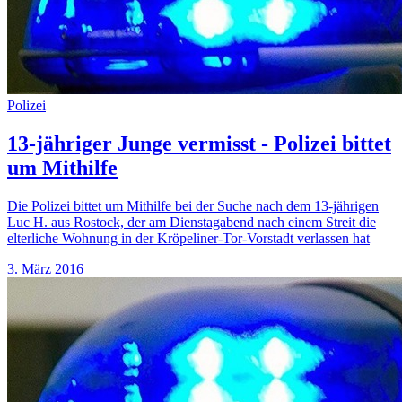
Polizei
13-jähriger Junge vermisst - Polizei bittet
um Mithilfe
Die Polizei bittet um Mithilfe bei der Suche nach dem 13-jährigen
Luc H. aus Rostock, der am Dienstagabend nach einem Streit die
elterliche Wohnung in der Kröpeliner-Tor-Vorstadt verlassen hat
3. März 2016