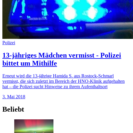
Polizei
13-jähriges Mädchen vermisst - Polizei
bittet um Mithilfe
Erneut wird die 13-jährige Hamida S. aus Rostock-Schmarl
vermisst, die sich zuletzt im Bereich der HNO-Klinik aufgehalten
hat – die Polizei sucht Hinweise zu ihrem Aufenthaltsort
3. Mai 2018
Beliebt