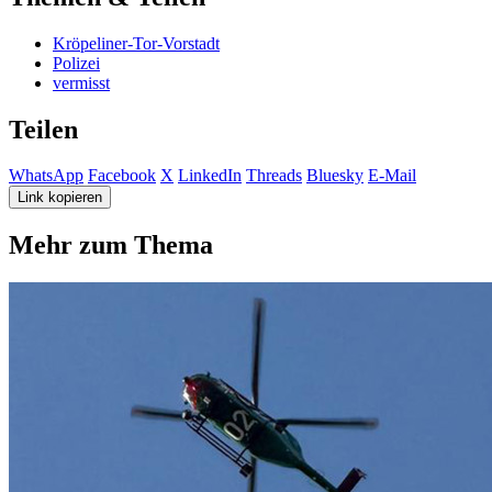
Kröpeliner-Tor-Vorstadt
Polizei
vermisst
Teilen
WhatsApp
Facebook
X
LinkedIn
Threads
Bluesky
E-Mail
Link kopieren
Mehr zum Thema