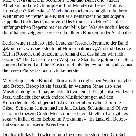
Abraham und die Schlümpfe in fünf Minuten auf einer Bühne.
Unmöglich? Keinesfalls!
Maybebop
machen es möglich. In ihrem
Welthitmedley treffen alle Künstler aufeinander und das sogar a
cappella. Doch das Covern von Hits ist nur ein kleiner Teil des
umfangreichen Repertoires der vier Musiker. Was sie noch alles so
drauf haben, zeigten sie gestern bei ihrem Konzert in der Stadthalle.
Leider waren nicht so viele Leute zur Rostock-Premiere der Band
gekommen, was sie jedoch mit Humor nahmen: „Wir sind das erste
Mal in Rostock und trotzdem ist jemand da, das hätten wir nicht
erwartet.“ Die Gäste, die den Weg in die Stadthalle gefunden hatten,
kamen dafür voll auf ihre Kosten und jubelten extra laut, sodass man
die leeren Plätze fast gar nicht bemerkte.
Maybebop ist eine Kombination aus den englischen Worten maybe
und Bebop. Bebop ist ein Jazzstil, im weiteren Sinne also eine
Musikrichtung, und maybe bedeutet vielleicht. Es gibt also vielleicht
Jazz, vielleicht aber auch andere Musikrichtungen auf den
Konzerten der Band, jedoch ist es immer überraschend für die
Gäste. Seit zehn Jahren machen Jan, Lukas, Sebastian und Oliver
schon mit diesem Credo Musik und seit der aktuellen Tour gibt es
sogar wirklich einen Bebop im Programm – „Es tanzt ein Bebop-
Butzemann in unserm Kreis herum.“
Doch auch das ist ja wieder nur eine Coverversion. Den Großteil