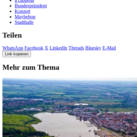
a cappella
Bundespräsident
Konzert
Maybebop
Stadthalle
Teilen
WhatsApp
Facebook
X
LinkedIn
Threads
Bluesky
E-Mail
Link kopieren
Mehr zum Thema