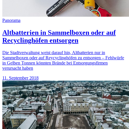
Panorama
Altbatterien in Sammelboxen oder auf
Recyclinghöfen entsorgen
Die Stadtverwaltung weist darauf hin, Altbatterien nur in
Sammelboxen oder auf Reycyclinghöfen zu entsorgen – Fehlwürfe
in Gelben Tonnen könnten Brände bei Entsorgungsfirmen
verursacht haben
11. September 2018