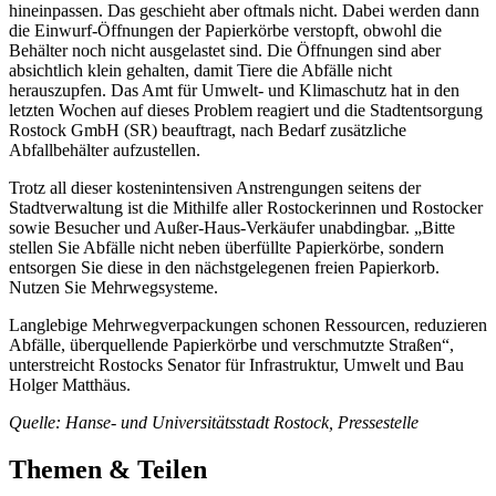
hineinpassen. Das geschieht aber oftmals nicht. Dabei werden dann
die Einwurf-Öffnungen der Papierkörbe verstopft, obwohl die
Behälter noch nicht ausgelastet sind. Die Öffnungen sind aber
absichtlich klein gehalten, damit Tiere die Abfälle nicht
herauszupfen. Das Amt für Umwelt- und Klimaschutz hat in den
letzten Wochen auf dieses Problem reagiert und die Stadtentsorgung
Rostock GmbH (SR) beauftragt, nach Bedarf zusätzliche
Abfallbehälter aufzustellen.
Trotz all dieser kostenintensiven Anstrengungen seitens der
Stadtverwaltung ist die Mithilfe aller Rostockerinnen und Rostocker
sowie Besucher und Außer-Haus-Verkäufer unabdingbar. „Bitte
stellen Sie Abfälle nicht neben überfüllte Papierkörbe, sondern
entsorgen Sie diese in den nächstgelegenen freien Papierkorb.
Nutzen Sie Mehrwegsysteme.
Langlebige Mehrwegverpackungen schonen Ressourcen, reduzieren
Abfälle, überquellende Papierkörbe und verschmutzte Straßen“,
unterstreicht Rostocks Senator für Infrastruktur, Umwelt und Bau
Holger Matthäus.
Quelle: Hanse- und Universitätsstadt Rostock, Pressestelle
Themen & Teilen