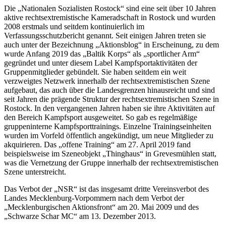
Die „Nationalen Sozialisten Rostock“ sind eine seit über 10 Jahren
aktive rechtsextremistische Kameradschaft in Rostock und wurden
2008 erstmals und seitdem kontinuierlich im
Verfassungsschutzbericht genannt. Seit einigen Jahren treten sie
auch unter der Bezeichnung „Aktionsblog“ in Erscheinung, zu dem
wurde Anfang 2019 das „Baltik Korps“ als „sportlicher Arm“
gegründet und unter diesem Label Kampfsportaktivitäten der
Gruppenmitglieder gebündelt. Sie haben seitdem ein weit
verzweigtes Netzwerk innerhalb der rechtsextremistischen Szene
aufgebaut, das auch über die Landesgrenzen hinausreicht und sind
seit Jahren die prägende Struktur der rechtsextremistischen Szene in
Rostock. In den vergangenen Jahren haben sie ihre Aktivitäten auf
den Bereich Kampfsport ausgeweitet. So gab es regelmäßige
gruppeninterne Kampfsporttrainings. Einzelne Trainingseinheiten
wurden im Vorfeld öffentlich angekündigt, um neue Mitglieder zu
akquirieren. Das „offene Training“ am 27. April 2019 fand
beispielsweise im Szeneobjekt „Thinghaus“ in Grevesmühlen statt,
was die Vernetzung der Gruppe innerhalb der rechtsextremistischen
Szene unterstreicht.
Das Verbot der „NSR“ ist das insgesamt dritte Vereinsverbot des
Landes Mecklenburg-Vorpommern nach dem Verbot der
„Mecklenburgischen Aktionsfront“ am 20. Mai 2009 und des
„Schwarze Schar MC“ am 13. Dezember 2013.