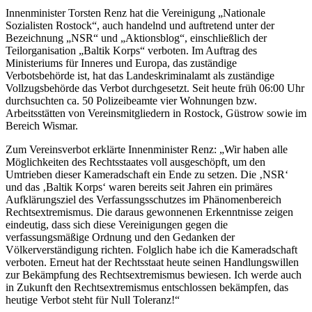
Innenminister Torsten Renz hat die Vereinigung „Nationale
Sozialisten Rostock“, auch handelnd und auftretend unter der
Bezeichnung „NSR“ und „Aktionsblog“, einschließlich der
Teilorganisation „Baltik Korps“ verboten. Im Auftrag des
Ministeriums für Inneres und Europa, das zuständige
Verbotsbehörde ist, hat das Landeskriminalamt als zuständige
Vollzugsbehörde das Verbot durchgesetzt. Seit heute früh 06:00 Uhr
durchsuchten ca. 50 Polizeibeamte vier Wohnungen bzw.
Arbeitsstätten von Vereinsmitgliedern in Rostock, Güstrow sowie im
Bereich Wismar.
Zum Vereinsverbot erklärte Innenminister Renz: „Wir haben alle
Möglichkeiten des Rechtsstaates voll ausgeschöpft, um den
Umtrieben dieser Kameradschaft ein Ende zu setzen. Die ‚NSR‘
und das ‚Baltik Korps‘ waren bereits seit Jahren ein primäres
Aufklärungsziel des Verfassungsschutzes im Phänomenbereich
Rechtsextremismus. Die daraus gewonnenen Erkenntnisse zeigen
eindeutig, dass sich diese Vereinigungen gegen die
verfassungsmäßige Ordnung und den Gedanken der
Völkerverständigung richten. Folglich habe ich die Kameradschaft
verboten. Erneut hat der Rechtsstaat heute seinen Handlungswillen
zur Bekämpfung des Rechtsextremismus bewiesen. Ich werde auch
in Zukunft den Rechtsextremismus entschlossen bekämpfen, das
heutige Verbot steht für Null Toleranz!“