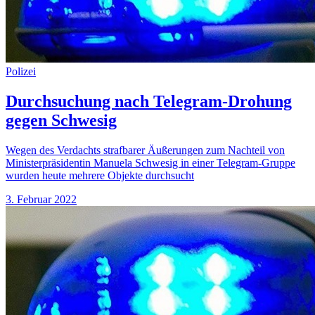
Polizei
Durchsuchung nach Telegram-Drohung
gegen Schwesig
Wegen des Verdachts strafbarer Äußerungen zum Nachteil von
Ministerpräsidentin Manuela Schwesig in einer Telegram-Gruppe
wurden heute mehrere Objekte durchsucht
3. Februar 2022