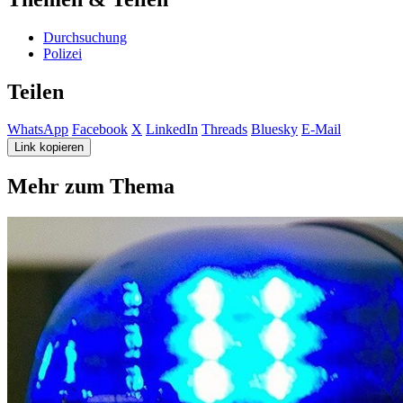
Durchsuchung
Polizei
Teilen
WhatsApp
Facebook
X
LinkedIn
Threads
Bluesky
E-Mail
Link kopieren
Mehr zum Thema