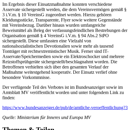
Im Ergebnis dieser Einsatzmaßnahme konnten verschiedene
Asservate sichergestellt werden, die dem Vereinsvermögen gemäß §
3 i.V.m. § 10 VereinsG zugeordnet werden. Hierzu gehören
Kleidungsstücke, Transparente, Flyer sowie weitere Gegenstände
mit Vereinsbezug. Darüber hinaus wurden umfangreiche
Beweismittel als Beleg der verfassungsfeindlichen Bestrebungen der
Organisation gemäß § 4 VereinsG i.V.m. § 94 Abs.2 StPO
sichergestellt. Diese umfassten eine Vielzahl von
nationalsozialistischen Devotionalien sowie mehr als tausend
Tonträger mit rechtsextremistischer Musik. Ferner sind IT-
Asservate/Speichermedien sowie ein Elektroschocker und mehrere
Reizstoffsprühgeräte sichergestellt/beschlagnahmt worden. Die
Betroffenen verhielten sich über den gesamten Verlauf der
Maßnahme weitestgehend kooperativ. Der Einsatz verlief ohne
besondere Vorkommnisse.
Der verfügende Teil des Verbotes ist im Bundesanzeiger sowie im
Amtsblatt MV veröffentlicht worden und unter folgendem Link zu
finden:
https://www.bundesanzeiger.de/pub/de/amtliche-veroeffentlichung?3
Quelle: Ministerium für Inneres und Europa MV
Themen & Teilen