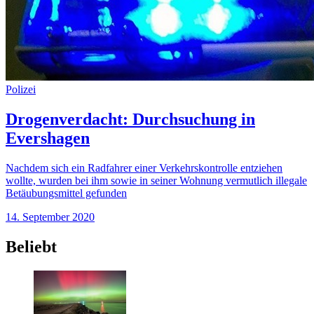
Polizei
Drogenverdacht: Durchsuchung in
Evershagen
Nachdem sich ein Radfahrer einer Verkehrskontrolle entziehen
wollte, wurden bei ihm sowie in seiner Wohnung vermutlich illegale
Betäubungsmittel gefunden
14. September 2020
Beliebt