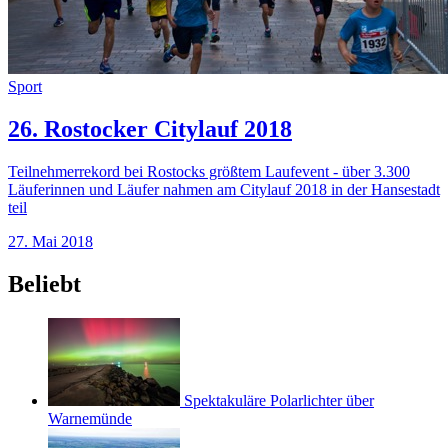
Sport
26. Rostocker Citylauf 2018
Teilnehmerrekord bei Rostocks größtem Laufevent - über 3.300
Läuferinnen und Läufer nahmen am Citylauf 2018 in der Hansestadt
teil
27. Mai 2018
Beliebt
Spektakuläre Polarlichter über
Warnemünde