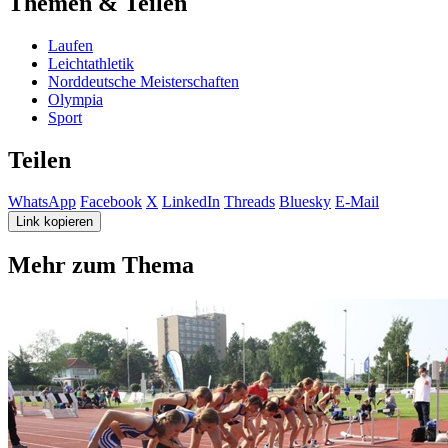
Themen & Teilen
Laufen
Leichtathletik
Norddeutsche Meisterschaften
Olympia
Sport
Teilen
WhatsApp
Facebook
X
LinkedIn
Threads
Bluesky
E-Mail
Link kopieren
Mehr zum Thema