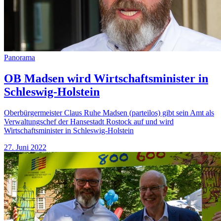
Panorama
OB Madsen wird Wirtschaftsminister in
Schleswig-Holstein
Oberbürgermeister Claus Ruhe Madsen (parteilos) gibt sein Amt als
Verwaltungschef der Hansestadt Rostock auf und wird
Wirtschaftsminister in Schleswig-Holstein
27. Juni 2022