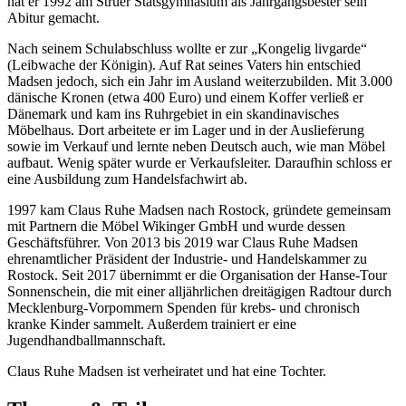
hat er 1992 am Struer Statsgymnasium als Jahrgangsbester sein
Abitur gemacht.
Nach seinem Schulabschluss wollte er zur „Kongelig livgarde“
(Leibwache der Königin). Auf Rat seines Vaters hin entschied
Madsen jedoch, sich ein Jahr im Ausland weiterzubilden. Mit 3.000
dänische Kronen (etwa 400 Euro) und einem Koffer verließ er
Dänemark und kam ins Ruhrgebiet in ein skandinavisches
Möbelhaus. Dort arbeitete er im Lager und in der Auslieferung
sowie im Verkauf und lernte neben Deutsch auch, wie man Möbel
aufbaut. Wenig später wurde er Verkaufsleiter. Daraufhin schloss er
eine Ausbildung zum Handelsfachwirt ab.
1997 kam Claus Ruhe Madsen nach Rostock, gründete gemeinsam
mit Partnern die Möbel Wikinger GmbH und wurde dessen
Geschäftsführer. Von 2013 bis 2019 war Claus Ruhe Madsen
ehrenamtlicher Präsident der Industrie- und Handelskammer zu
Rostock. Seit 2017 übernimmt er die Organisation der Hanse-Tour
Sonnenschein, die mit einer alljährlichen dreitägigen Radtour durch
Mecklenburg-Vorpommern Spenden für krebs- und chronisch
kranke Kinder sammelt. Außerdem trainiert er eine
Jugendhandballmannschaft.
Claus Ruhe Madsen ist verheiratet und hat eine Tochter.