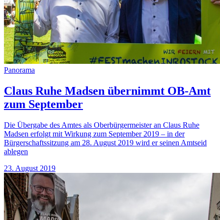
Panorama
Claus Ruhe Madsen übernimmt OB-Amt
zum September
Die Übergabe des Amtes als Oberbürgermeister an Claus Ruhe
Madsen erfolgt mit Wirkung zum September 2019 – in der
Bürgerschaftssitzung am 28. August 2019 wird er seinen Amtseid
ablegen
23. August 2019