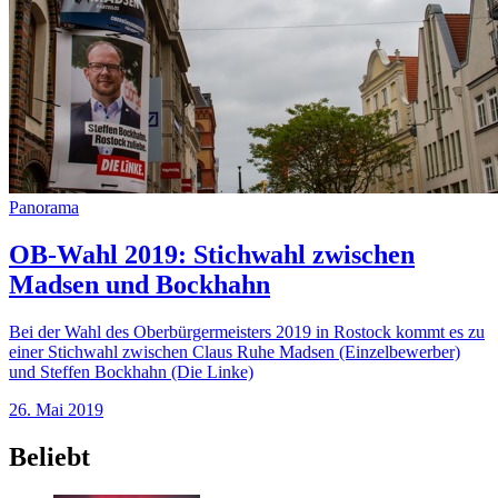
Panorama
OB-Wahl 2019: Stichwahl zwischen
Madsen und Bockhahn
Bei der Wahl des Oberbürgermeisters 2019 in Rostock kommt es zu
einer Stichwahl zwischen Claus Ruhe Madsen (Einzelbewerber)
und Steffen Bockhahn (Die Linke)
26. Mai 2019
Beliebt