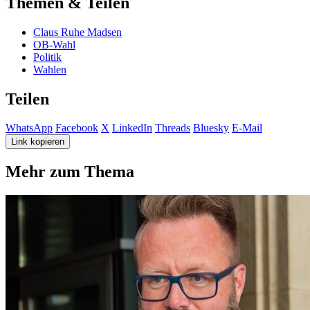
Themen & Teilen
Claus Ruhe Madsen
OB-Wahl
Politik
Wahlen
Teilen
WhatsApp
Facebook
X
LinkedIn
Threads
Bluesky
E-Mail
Link kopieren
Mehr zum Thema