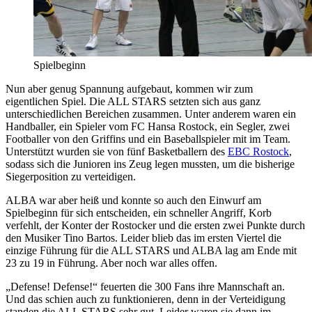
Spielbeginn
Nun aber genug Spannung aufgebaut, kommen wir zum
eigentlichen Spiel. Die ALL STARS setzten sich aus ganz
unterschiedlichen Bereichen zusammen. Unter anderem waren ein
Handballer, ein Spieler vom FC Hansa Rostock, ein Segler, zwei
Footballer von den Griffins und ein Baseballspieler mit im Team.
Unterstützt wurden sie von fünf Basketballern des
EBC Rostock
,
sodass sich die Junioren ins Zeug legen mussten, um die bisherige
Siegerposition zu verteidigen.
ALBA war aber heiß und konnte so auch den Einwurf am
Spielbeginn für sich entscheiden, ein schneller Angriff, Korb
verfehlt, der Konter der Rostocker und die ersten zwei Punkte durch
den Musiker Tino Bartos. Leider blieb das im ersten Viertel die
einzige Führung für die ALL STARS und ALBA lag am Ende mit
23 zu 19 in Führung. Aber noch war alles offen.
„Defense! Defense!“ feuerten die 300 Fans ihre Mannschaft an.
Und das schien auch zu funktionieren, denn in der Verteidigung
standen die ALL STARS sehr gut. Leider waren sie dann im