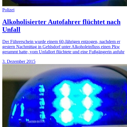
Polizei
Alkoholisierter Autofahrer flüchtet nach
Unfall
Der Führerschein wurde einem 60-Jährigen entzogen, nachdem er
gestern Nachmittag in Gehlsdorf unter Alkoholeinfluss einen Pkw
gerammt hatte, vom Unfallort flüchtete und eine Fußgängerin anfuhr
3. Dezember 2015