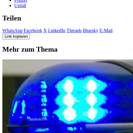
Polizei
Unfall
Teilen
WhatsApp
Facebook
X
LinkedIn
Threads
Bluesky
E-Mail
Link kopieren
Mehr zum Thema