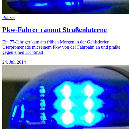
Polizei
Pkw-Fahrer rammt Straßenlaterne
Ein 77-Jähriger kam am frühen Morgen in der Gehlsdorfer
Uferpromenade mit seinem Pkw von der Fahrbahn an und prallte
gegen einen Lichtmast
24. Juli 2014