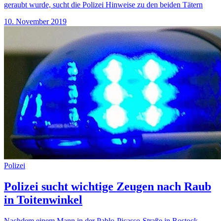
geraubt wurde, sucht die Polizei Hinweise zu den beiden Tätern
10. November 2019
Polizei
Polizei sucht wichtige Zeugen nach Raub
in Toitenwinkel
Nachdem einem Mann in der Pablo-Picasso-Straße in Rostock-