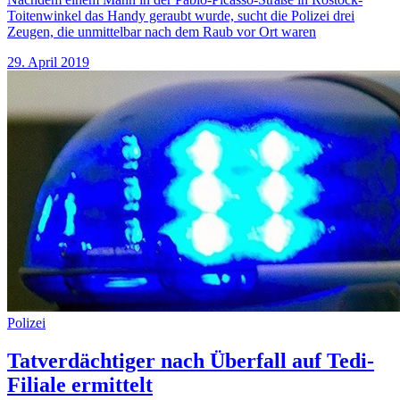
Toitenwinkel das Handy geraubt wurde, sucht die Polizei drei
Zeugen, die unmittelbar nach dem Raub vor Ort waren
29. April 2019
Polizei
Tatverdächtiger nach Überfall auf Tedi-
Filiale ermittelt