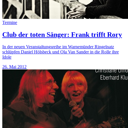
Termine
Club der toten Sänger: Frank trifft Rory
In der neuen Veranstaltungsreihe im Warnemünder Ringelnatz
schlüpfen Daniel Hölsbeck und Ola Van Sander in die Rolle ihre
Idole
26. Mai 2012