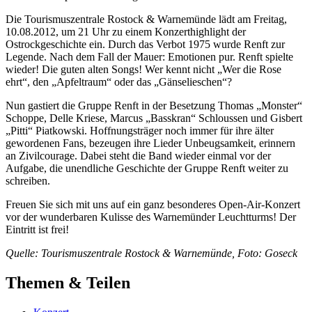
Die Tourismuszentrale Rostock & Warnemünde lädt am Freitag,
10.08.2012, um 21 Uhr zu einem Konzerthighlight der
Ostrockgeschichte ein. Durch das Verbot 1975 wurde Renft zur
Legende. Nach dem Fall der Mauer: Emotionen pur. Renft spielte
wieder! Die guten alten Songs! Wer kennt nicht „Wer die Rose
ehrt“, den „Apfeltraum“ oder das „Gänselieschen“?
Nun gastiert die Gruppe Renft in der Besetzung Thomas „Monster“
Schoppe, Delle Kriese, Marcus „Basskran“ Schloussen und Gisbert
„Pitti“ Piatkowski. Hoffnungsträger noch immer für ihre älter
gewordenen Fans, bezeugen ihre Lieder Unbeugsamkeit, erinnern
an Zivilcourage. Dabei steht die Band wieder einmal vor der
Aufgabe, die unendliche Geschichte der Gruppe Renft weiter zu
schreiben.
Freuen Sie sich mit uns auf ein ganz besonderes Open-Air-Konzert
vor der wunderbaren Kulisse des Warnemünder Leuchtturms! Der
Eintritt ist frei!
Quelle: Tourismuszentrale Rostock & Warnemünde, Foto: Goseck
Themen & Teilen