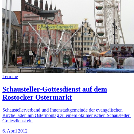
Termine
Schausteller-Gottesdienst auf dem
Rostocker Ostermarkt
Schaustellerverband und Innenstadtgemeinde der evangelischen
Kirche laden am Ostermontag zu einem ökumenischen Schausteller-
Gottesdienst ein
6. April 2012