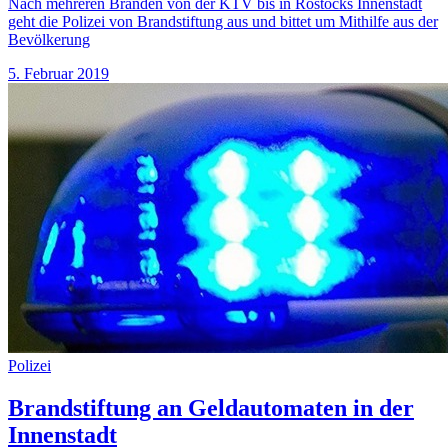
Nach mehreren Bränden von der KTV bis in Rostocks Innenstadt
geht die Polizei von Brandstiftung aus und bittet um Mithilfe aus der
Bevölkerung
5. Februar 2019
Polizei
Brandstiftung an Geldautomaten in der
Innenstadt