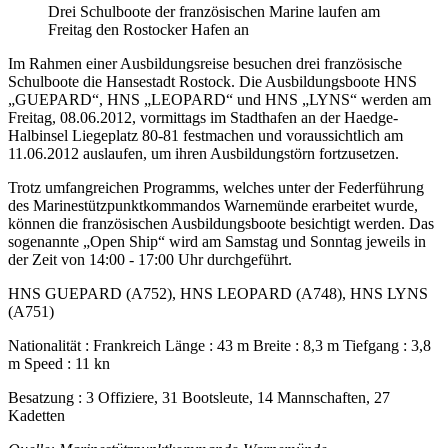
Drei Schulboote der französischen Marine laufen am
Freitag den Rostocker Hafen an
Im Rahmen einer Ausbildungsreise besuchen drei französische
Schulboote die Hansestadt Rostock. Die Ausbildungsboote HNS
„GUEPARD“, HNS „LEOPARD“ und HNS „LYNS“ werden am
Freitag, 08.06.2012, vormittags im Stadthafen an der Haedge-
Halbinsel Liegeplatz 80-81 festmachen und voraussichtlich am
11.06.2012 auslaufen, um ihren Ausbildungstörn fortzusetzen.
Trotz umfangreichen Programms, welches unter der Federführung
des Marinestützpunktkommandos Warnemünde erarbeitet wurde,
können die französischen Ausbildungsboote besichtigt werden. Das
sogenannte „Open Ship“ wird am Samstag und Sonntag jeweils in
der Zeit von 14:00 - 17:00 Uhr durchgeführt.
HNS GUEPARD (A752), HNS LEOPARD (A748), HNS LYNS
(A751)
Nationalität : Frankreich Länge : 43 m Breite : 8,3 m Tiefgang : 3,8
m Speed : 11 kn
Besatzung : 3 Offiziere, 31 Bootsleute, 14 Mannschaften, 27
Kadetten