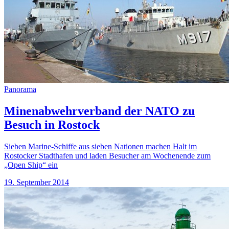
Panorama
Minenabwehrverband der NATO zu
Besuch in Rostock
Sieben Marine-Schiffe aus sieben Nationen machen Halt im
Rostocker Stadthafen und laden Besucher am Wochenende zum
„Open Ship“ ein
19. September 2014