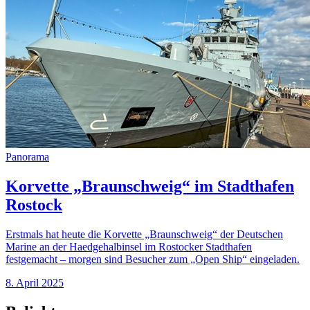
Panorama
Korvette „Braunschweig“ im Stadthafen
Rostock
Erstmals hat heute die Korvette „Braunschweig“ der Deutschen
Marine an der Haedgehalbinsel im Rostocker Stadthafen
festgemacht – morgen sind Besucher zum „Open Ship“ eingeladen.
8. April 2025