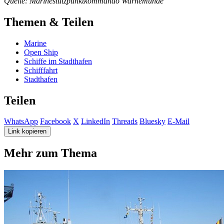
Quelle: Marinestützpunktkommando Warnemünde
Themen & Teilen
Marine
Open Ship
Schiffe im Stadthafen
Schifffahrt
Stadthafen
Teilen
WhatsApp
Facebook
X
LinkedIn
Threads
Bluesky
E-Mail
Link kopieren
Mehr zum Thema