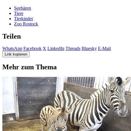
Seebären
Tiere
Tierkinder
Zoo Rostock
Teilen
WhatsApp
Facebook
X
LinkedIn
Threads
Bluesky
E-Mail
Link kopieren
Mehr zum Thema