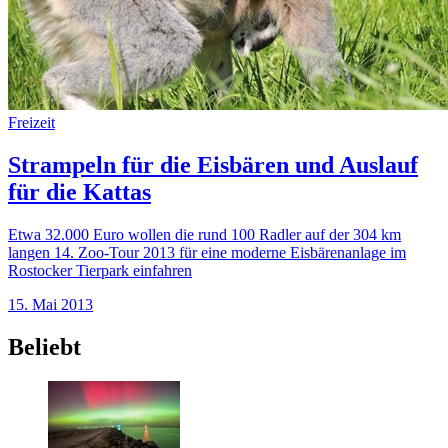
Freizeit
Strampeln für die Eisbären und Auslauf
für die Kattas
Etwa 32.000 Euro wollen die rund 100 Radler auf der 304 km
langen 14. Zoo-Tour 2013 für eine moderne Eisbärenanlage im
Rostocker Tierpark einfahren
15. Mai 2013
Beliebt