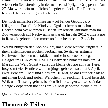
Große Freude im Robbenrevier. Nach zwei Jahren Pause schwimmt
wieder ein Seebärenbaby in der nun sechsköpfigen Gruppe mit. Am
27. Mai wurde ein männliches Jungtier entdeckt. Die Eltern sind
Ron (21 Jahre) und Egoli (16 Jahre).
Der noch namenlose Miniseebär wog bei der Geburt ca. 5
Kilogramm. Das fünfte Kind von Egoli ist bereits manchmal im
Becken beim Schwimmen zu sehen. Im letzten Jahr hatte man im
Zoo vergeblich auf Nachwuchs gewartet. Im Jahr 2012 wurde Pepe
in Rostock geboren, der immer noch im heimischen Zoo lebt.
Wer zu Pfingsten den Zoo besucht, kann viele weitere Jungtiere in
ihren ersten Lebenswochen beobachten. So gab es erstmals
Nachwuchs bei den nachtaktiven und sehr scheuen Senegal-
Galagos im DARWINEUM. Das Baby der Primaten kam am 14.
Mai auf die Welt. Somit wächst die kleine Gruppe auf vier Tiere.
Insgesamt vier Rentiere wurden jüngst geboren, so am 27. April,
zwei Tiere am 5. Mai und eines am 10. Mai, so dass auf der Anlage
mit einem Bock und sieben Weibchen nun reichlich Trubel herrscht.
Weiß und flauschig geht es bei den Schneeziegen zu, wo sich das
einzige Zoopärchen über das am 23. Mai geborene Zicklein freut.
Quelle: Zoo Rostock, Foto: Maik Pixelino
Themen & Teilen