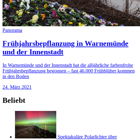
Panorama
Frühjahrsbepflanzung in Warnemünde
und der Innenstadt
In Warnemünde und der Innenstadt hat die alljährliche farbenfrohe
Frühjahrsbepflanzung begonnen – fast 46.000 Frühblüher kommen
in den Boden
24. März 2021
Beliebt
Spektakuläre Polarlichter über