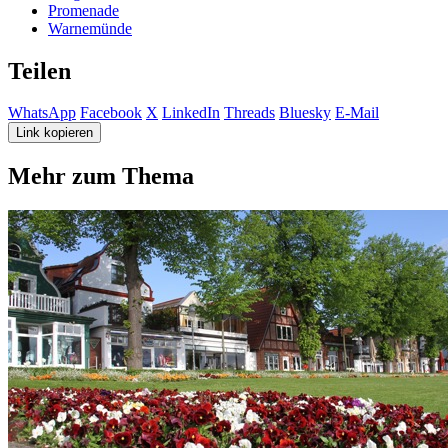
Promenade
Warnemünde
Teilen
WhatsApp
Facebook
X
LinkedIn
Threads
Bluesky
E-Mail
Link kopieren
Mehr zum Thema