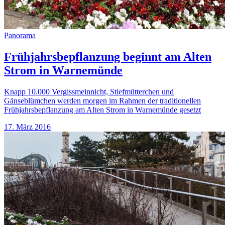
Panorama
Frühjahrsbepflanzung beginnt am Alten
Strom in Warnemünde
Knapp 10.000 Vergissmeinnicht, Stiefmütterchen und
Gänseblümchen werden morgen im Rahmen der traditionellen
Frühjahrsbepflanzung am Alten Strom in Warnemünde gesetzt
17. März 2016