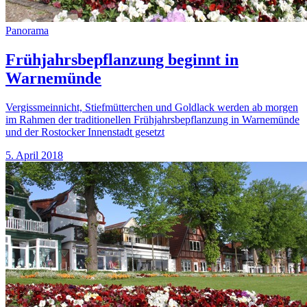
Panorama
Frühjahrsbepflanzung beginnt in
Warnemünde
Vergissmeinnicht, Stiefmütterchen und Goldlack werden ab morgen
im Rahmen der traditionellen Frühjahrsbepflanzung in Warnemünde
und der Rostocker Innenstadt gesetzt
5. April 2018