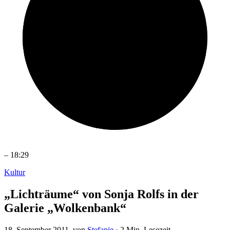
–
18:29
Kultur
„Lichträume“ von Sonja Rolfs in der
Galerie „Wolkenbank“
18. September 2011
, von
Stefanie
·
2 Min. Lesezeit