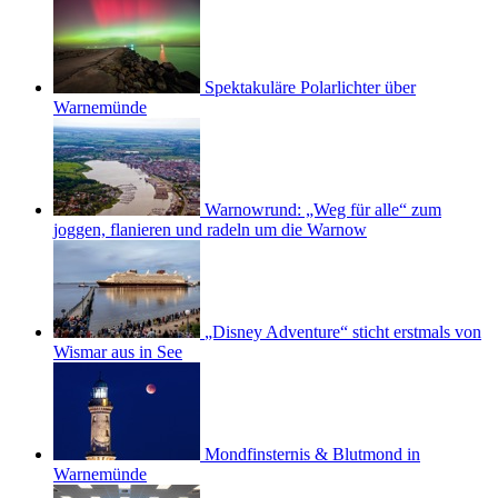
Spektakuläre Polarlichter über
Warnemünde
Warnowrund: „Weg für alle“ zum
joggen, flanieren und radeln um die Warnow
„Disney Adventure“ sticht erstmals von
Wismar aus in See
Mondfinsternis & Blutmond in
Warnemünde