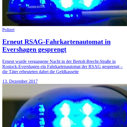
Polizei
Erneut RSAG-Fahrkartenautomat in
Evershagen gesprengt
Erneut wurde vergangene Nacht in der Bertolt-Brecht-Straße in
Rostock-Evershagen ein Fahrkartenautomat der RSAG gesprengt –
die Täter erbeuteten dabei die Geldkassette
13. Dezember 2017