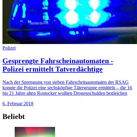
Polizei
Gesprengte Fahrscheinautomaten -
Polizei ermittelt Tatverdächtige
Nach der Sprengung von sieben Fahrscheinautomaten der RSAG
konnte die Polizei eine sechsköpfige Tätergruppe ermitteln – die 16
bis 21 Jahre alten Rostocker wollten Drogenschulden begleichen
6. Februar 2018
Beliebt