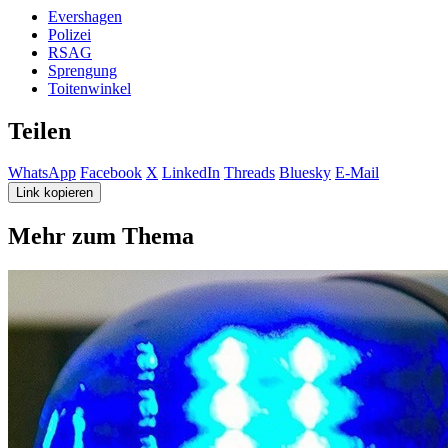
Evershagen
Polizei
RSAG
Sprengung
Toitenwinkel
Teilen
WhatsApp
Facebook
X
LinkedIn
Threads
Bluesky
E-Mail
Link kopieren
Mehr zum Thema