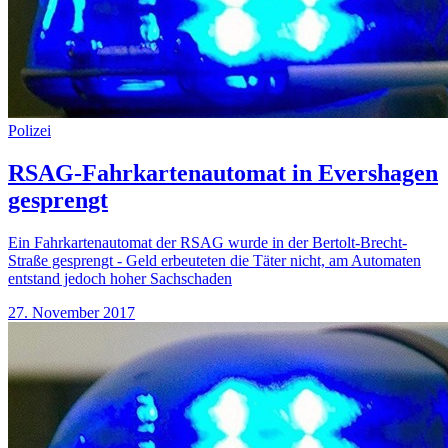
Polizei
RSAG-Fahrkartenautomat in Evershagen
gesprengt
Ein Fahrkartenautomat der RSAG wurde in der Bertolt-Brecht-
Straße gesprengt - Geld erbeuteten die Täter nicht, am Automaten
entstand jedoch hoher Sachschaden
27. November 2017