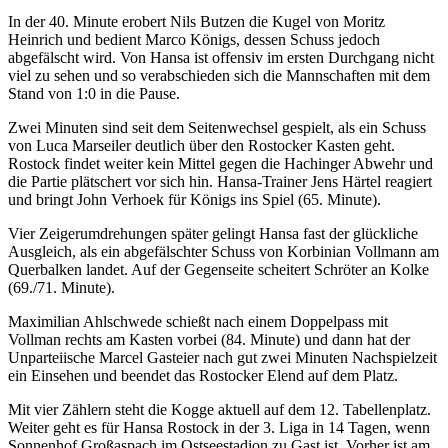
In der 40. Minute erobert Nils Butzen die Kugel von Moritz
Heinrich und bedient Marco Königs, dessen Schuss jedoch
abgefälscht wird. Von Hansa ist offensiv im ersten Durchgang nicht
viel zu sehen und so verabschieden sich die Mannschaften mit dem
Stand von 1:0 in die Pause.
Zwei Minuten sind seit dem Seitenwechsel gespielt, als ein Schuss
von Luca Marseiler deutlich über den Rostocker Kasten geht.
Rostock findet weiter kein Mittel gegen die Hachinger Abwehr und
die Partie plätschert vor sich hin. Hansa-Trainer Jens Härtel reagiert
und bringt John Verhoek für Königs ins Spiel (65. Minute).
Vier Zeigerumdrehungen später gelingt Hansa fast der glückliche
Ausgleich, als ein abgefälschter Schuss von Korbinian Vollmann am
Querbalken landet. Auf der Gegenseite scheitert Schröter an Kolke
(69./71. Minute).
Maximilian Ahlschwede schießt nach einem Doppelpass mit
Vollman rechts am Kasten vorbei (84. Minute) und dann hat der
Unparteiische Marcel Gasteier nach gut zwei Minuten Nachspielzeit
ein Einsehen und beendet das Rostocker Elend auf dem Platz.
Mit vier Zählern steht die Kogge aktuell auf dem 12. Tabellenplatz.
Weiter geht es für Hansa Rostock in der 3. Liga in 14 Tagen, wenn
Sonnenhof Großaspach im Ostseestadion zu Gast ist. Vorher ist am