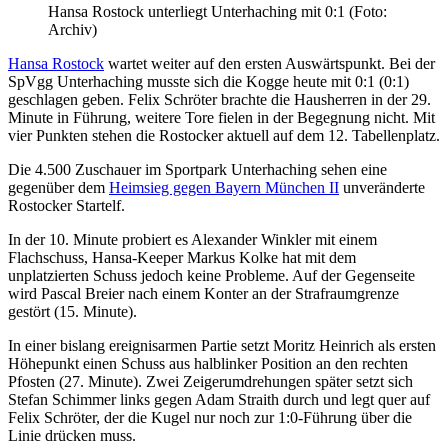
Hansa Rostock unterliegt Unterhaching mit 0:1 (Foto:
Archiv)
Hansa Rostock
wartet weiter auf den ersten Auswärtspunkt. Bei der
SpVgg Unterhaching musste sich die Kogge heute mit 0:1 (0:1)
geschlagen geben. Felix Schröter brachte die Hausherren in der 29.
Minute in Führung, weitere Tore fielen in der Begegnung nicht. Mit
vier Punkten stehen die Rostocker aktuell auf dem 12. Tabellenplatz.
Die 4.500 Zuschauer im Sportpark Unterhaching sehen eine
gegenüber dem
Heimsieg gegen Bayern München II
unveränderte
Rostocker Startelf.
In der 10. Minute probiert es Alexander Winkler mit einem
Flachschuss, Hansa-Keeper Markus Kolke hat mit dem
unplatzierten Schuss jedoch keine Probleme. Auf der Gegenseite
wird Pascal Breier nach einem Konter an der Strafraumgrenze
gestört (15. Minute).
In einer bislang ereignisarmen Partie setzt Moritz Heinrich als ersten
Höhepunkt einen Schuss aus halblinker Position an den rechten
Pfosten (27. Minute). Zwei Zeigerumdrehungen später setzt sich
Stefan Schimmer links gegen Adam Straith durch und legt quer auf
Felix Schröter, der die Kugel nur noch zur 1:0-Führung über die
Linie drücken muss.