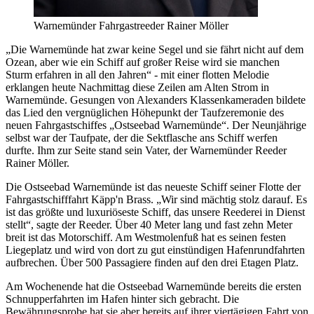
Warnemünder Fahrgastreeder Rainer Möller
„Die Warnemünde hat zwar keine Segel und sie fährt nicht auf dem
Ozean, aber wie ein Schiff auf großer Reise wird sie manchen
Sturm erfahren in all den Jahren“ - mit einer flotten Melodie
erklangen heute Nachmittag diese Zeilen am Alten Strom in
Warnemünde. Gesungen von Alexanders Klassenkameraden bildete
das Lied den vergnüglichen Höhepunkt der Taufzeremonie des
neuen Fahrgastschiffes „Ostseebad Warnemünde“. Der Neunjährige
selbst war der Taufpate, der die Sektflasche ans Schiff werfen
durfte. Ihm zur Seite stand sein Vater, der Warnemünder Reeder
Rainer Möller.
Die Ostseebad Warnemünde ist das neueste Schiff seiner Flotte der
Fahrgastschifffahrt Käpp'n Brass. „Wir sind mächtig stolz darauf. Es
ist das größte und luxuriöseste Schiff, das unsere Reederei in Dienst
stellt“, sagte der Reeder. Über 40 Meter lang und fast zehn Meter
breit ist das Motorschiff. Am Westmolenfuß hat es seinen festen
Liegeplatz und wird von dort zu gut einstündigen Hafenrundfahrten
aufbrechen. Über 500 Passagiere finden auf den drei Etagen Platz.
Am Wochenende hat die Ostseebad Warnemünde bereits die ersten
Schnupperfahrten im Hafen hinter sich gebracht. Die
Bewährungsprobe hat sie aber bereits auf ihrer viertägigen Fahrt von