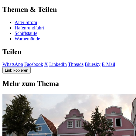
Themen & Teilen
Alter Strom
Hafenrundfahrt
Schiffstaufe
Warnemünde
Teilen
WhatsApp
Facebook
X
LinkedIn
Threads
Bluesky
E-Mail
Link kopieren
Mehr zum Thema