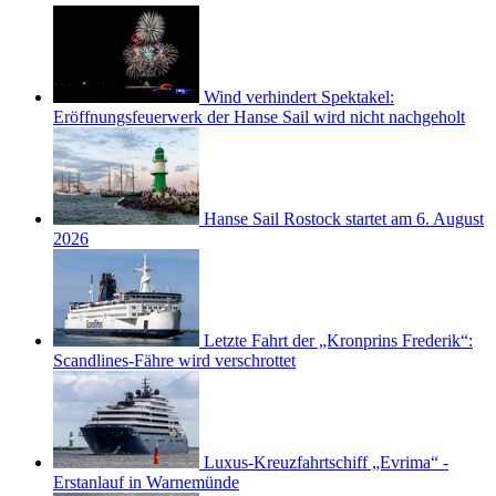
Wind verhindert Spektakel:
Eröffnungsfeuerwerk der Hanse Sail wird nicht nachgeholt
Hanse Sail Rostock startet am 6. August
2026
Letzte Fahrt der „Kronprins Frederik“:
Scandlines-Fähre wird verschrottet
Luxus-Kreuzfahrtschiff „Evrima“ -
Erstanlauf in Warnemünde