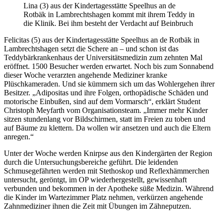
Lina (3) aus der Kindertagesstätte Speelhus an de
Rotbäk in Lambrechtshagen kommt mit ihrem Teddy in
die Klinik. Bei ihm besteht der Verdacht auf Beinbruch
Felicitas (5) aus der Kindertagesstätte Speelhus an de Rotbäk in
Lambrechtshagen setzt die Schere an – und schon ist das
Teddybärkrankenhaus der Universitätsmedizin zum zehnten Mal
eröffnet. 1500 Besucher werden erwartet. Noch bis zum Sonnabend
dieser Woche verarzten angehende Mediziner kranke
Plüschkameraden. Und sie kümmern sich um das Wohlergehen ihrer
Besitzer. „Adipositas und ihre Folgen, orthopädische Schäden und
motorische Einbußen, sind auf dem Vormarsch“, erklärt Student
Christoph Meyfarth vom Organisationsteam. „Immer mehr Kinder
sitzen stundenlang vor Bildschirmen, statt im Freien zu toben und
auf Bäume zu klettern. Da wollen wir ansetzen und auch die Eltern
anregen.“
Unter der Woche werden Knirpse aus den Kindergärten der Region
durch die Untersuchungsbereiche geführt. Die leidenden
Schmusegefährten werden mit Stethoskop und Reflexhämmerchen
untersucht, geröntgt, im OP wiederhergestellt, gewissenhaft
verbunden und bekommen in der Apotheke süße Medizin. Während
die Kinder im Wartezimmer Platz nehmen, verkürzen angehende
Zahnmediziner ihnen die Zeit mit Übungen im Zähneputzen.