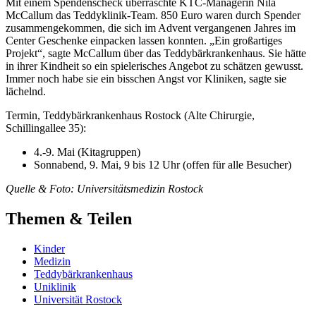
Mit einem Spendenscheck überraschte KTC-Managerin Nila
McCallum das Teddyklinik-Team. 850 Euro waren durch Spender
zusammengekommen, die sich im Advent vergangenen Jahres im
Center Geschenke einpacken lassen konnten. „Ein großartiges
Projekt“, sagte McCallum über das Teddybärkrankenhaus. Sie hätte
in ihrer Kindheit so ein spielerisches Angebot zu schätzen gewusst.
Immer noch habe sie ein bisschen Angst vor Kliniken, sagte sie
lächelnd.
Termin, Teddybärkrankenhaus Rostock (Alte Chirurgie,
Schillingallee 35):
4.-9. Mai (Kitagruppen)
Sonnabend, 9. Mai, 9 bis 12 Uhr (offen für alle Besucher)
Quelle & Foto: Universitätsmedizin Rostock
Themen & Teilen
Kinder
Medizin
Teddybärkrankenhaus
Uniklinik
Universität Rostock