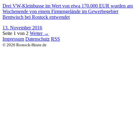
Drei VW-Kleinbusse im Wert von etwa 170.000 EUR wurden am
Wochenende von einem Firmengelände im Gewerbegebiet
Bentwisch bei Rostock entwendet
13. November 2016
Seite 1 von 2
Weiter →
Impressum
Datenschutz
RSS
© 2026 Rostock-Heute.de