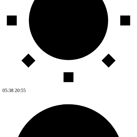
05:38
20:55