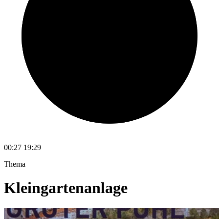
00:27
19:29
Thema
Kleingartenanlage