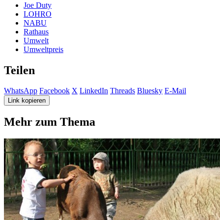
Joe Duty
LOHRO
NABU
Rathaus
Umwelt
Umweltpreis
Teilen
WhatsApp
Facebook
X
LinkedIn
Threads
Bluesky
E-Mail
Link kopieren
Mehr zum Thema