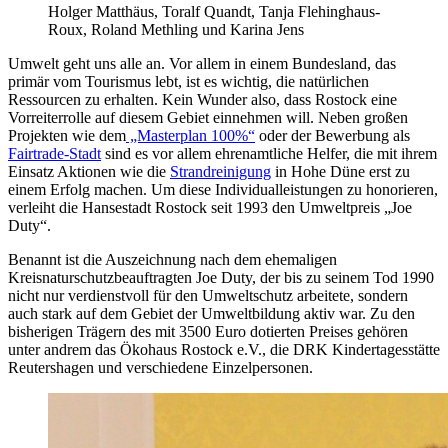
Holger Matthäus, Toralf Quandt, Tanja Flehinghaus-
Roux, Roland Methling und Karina Jens
Umwelt geht uns alle an. Vor allem in einem Bundesland, das
primär vom Tourismus lebt, ist es wichtig, die natürlichen
Ressourcen zu erhalten. Kein Wunder also, dass Rostock eine
Vorreiterrolle auf diesem Gebiet einnehmen will. Neben großen
Projekten wie dem
„Masterplan 100%“
oder der Bewerbung als
Fairtrade-Stadt
sind es vor allem ehrenamtliche Helfer, die mit ihrem
Einsatz Aktionen wie die
Strandreinigung
in Hohe Düne erst zu
einem Erfolg machen. Um diese Individualleistungen zu honorieren,
verleiht die Hansestadt Rostock seit 1993 den Umweltpreis „Joe
Duty“.
Benannt ist die Auszeichnung nach dem ehemaligen
Kreisnaturschutzbeauftragten Joe Duty, der bis zu seinem Tod 1990
nicht nur verdienstvoll für den Umweltschutz arbeitete, sondern
auch stark auf dem Gebiet der Umweltbildung aktiv war. Zu den
bisherigen Trägern des mit 3500 Euro dotierten Preises gehören
unter andrem das Ökohaus Rostock e.V., die DRK Kindertagesstätte
Reutershagen und verschiedene Einzelpersonen.