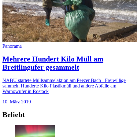
Panorama
Mehrere Hundert Kilo Müll am
Breitlingufer gesammelt
NABU startete Müllsammelaktion am Peezer Bach - Freiwillige
sammeln Hunderte Kilo Plastikmüll und andere Abfälle am
Warnowufer in Rostock
10. März 2019
Beliebt