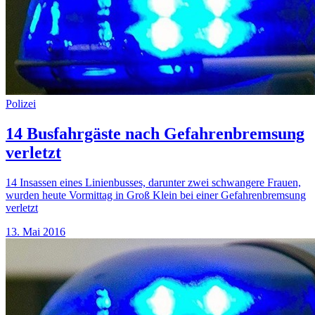
Polizei
14 Busfahrgäste nach Gefahrenbremsung
verletzt
14 Insassen eines Linienbusses, darunter zwei schwangere Frauen,
wurden heute Vormittag in Groß Klein bei einer Gefahrenbremsung
verletzt
13. Mai 2016