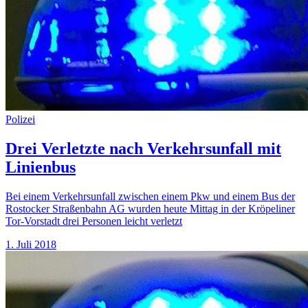
Polizei
Drei Verletzte nach Verkehrsunfall mit
Linienbus
Bei einem Verkehrsunfall zwischen einem Pkw und einem Bus der
Rostocker Straßenbahn AG wurden heute Mittag in der Kröpeliner
Tor-Vorstadt drei Personen leicht verletzt
1. Juli 2018