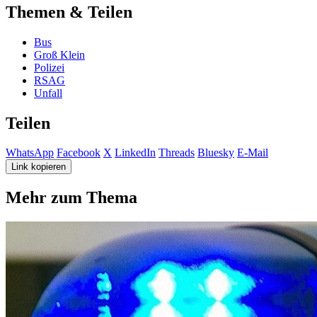
Themen & Teilen
Bus
Groß Klein
Polizei
RSAG
Unfall
Teilen
WhatsApp
Facebook
X
LinkedIn
Threads
Bluesky
E-Mail
Link kopieren
Mehr zum Thema