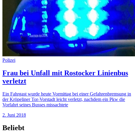
Polizei
Frau bei Unfall mit Rostocker Linienbus
verletzt
Ein Fahrgast wurde heute Vormittag bei einer Gefahrenbremsung in
der Kröpeliner Tor-Vorstadt leicht verletzt, nachdem ein Pkw die
Vorfahrt seines Busses missachtete
2. Juni 2018
Beliebt