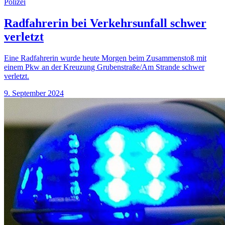
Polizei
Radfahrerin bei Verkehrsunfall schwer
verletzt
Eine Radfahrerin wurde heute Morgen beim Zusammenstoß mit
einem Pkw an der Kreuzung Grubenstraße/Am Strande schwer
verletzt.
9. September 2024