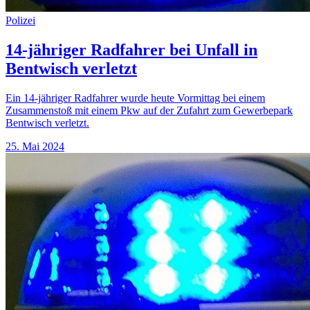
Polizei
14-jähriger Radfahrer bei Unfall in
Bentwisch verletzt
Ein 14-jähriger Radfahrer wurde heute Vormittag bei einem
Zusammenstoß mit einem Pkw auf der Zufahrt zum Gewerbepark
Bentwisch verletzt.
25. Mai 2024