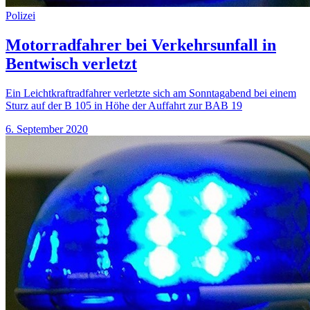
Polizei
Motorradfahrer bei Verkehrsunfall in
Bentwisch verletzt
Ein Leichtkraftradfahrer verletzte sich am Sonntagabend bei einem
Sturz auf der B 105 in Höhe der Auffahrt zur BAB 19
6. September 2020