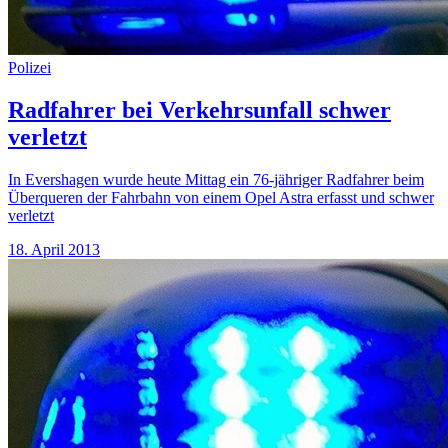
Polizei
Radfahrer bei Verkehrsunfall schwer
verletzt
In Evershagen wurde heute Mittag ein 76-jähriger Radfahrer beim
Überqueren der Fahrbahn von einem Opel Astra erfasst und schwer
verletzt
18. April 2013