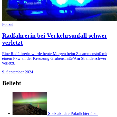
Polizei
Radfahrerin bei Verkehrsunfall schwer
verletzt
Eine Radfahrerin wurde heute Morgen beim Zusammenstoß mit
einem Pkw an der Kreuzung Grubenstraße/Am Strande schwer
verletzt.
9. September 2024
Beliebt
Spektakuläre Polarlichter über