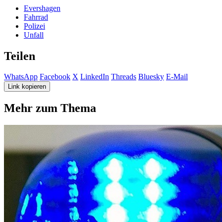
Evershagen
Fahrrad
Polizei
Unfall
Teilen
WhatsApp
Facebook
X
LinkedIn
Threads
Bluesky
E-Mail
Link kopieren
Mehr zum Thema