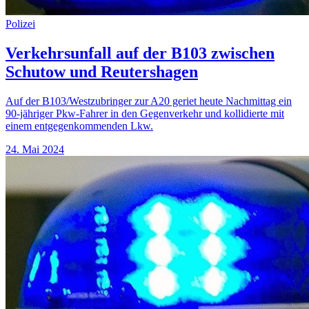
Polizei
Verkehrsunfall auf der B103 zwischen
Schutow und Reutershagen
Auf der B103/Westzubringer zur A20 geriet heute Nachmittag ein
90-jähriger Pkw-Fahrer in den Gegenverkehr und kollidierte mit
einem entgegenkommenden Lkw.
24. Mai 2024