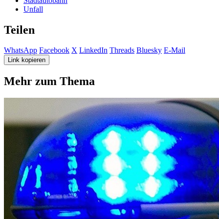
Stadtautobahn
Unfall
Teilen
WhatsApp
Facebook
X
LinkedIn
Threads
Bluesky
E-Mail
Link kopieren
Mehr zum Thema