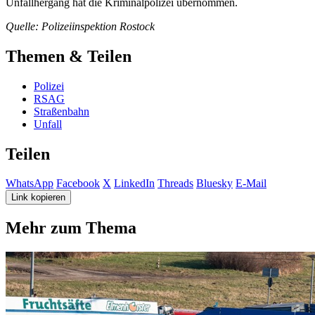
Unfallhergang hat die Kriminalpolizei übernommen.
Quelle: Polizeiinspektion Rostock
Themen & Teilen
Polizei
RSAG
Straßenbahn
Unfall
Teilen
WhatsApp
Facebook
X
LinkedIn
Threads
Bluesky
E-Mail
Link kopieren
Mehr zum Thema