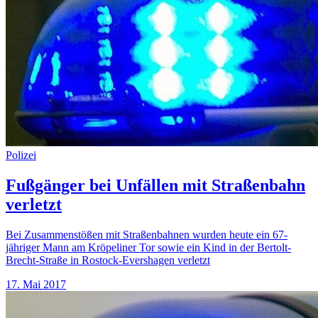
Polizei
Fußgänger bei Unfällen mit Straßenbahn
verletzt
Bei Zusammenstößen mit Straßenbahnen wurden heute ein 67-
jähriger Mann am Kröpeliner Tor sowie ein Kind in der Bertolt-
Brecht-Straße in Rostock-Evershagen verletzt
17. Mai 2017