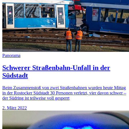
Panorama
Schwerer Straßenbahn-Unfall in der
Südstadt
Beim Zusammenstoß von zwei Straßenbahnen wurden heute Mittag
in der Rostocker Südstadt 30 Personen verletzt, vier davon schwer –
der Südring ist teilweise voll gesperrt
2. März 2022