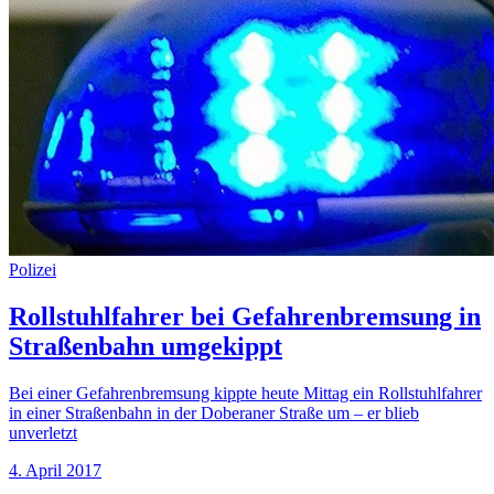
Polizei
Rollstuhlfahrer bei Gefahrenbremsung in
Straßenbahn umgekippt
Bei einer Gefahrenbremsung kippte heute Mittag ein Rollstuhlfahrer
in einer Straßenbahn in der Doberaner Straße um – er blieb
unverletzt
4. April 2017