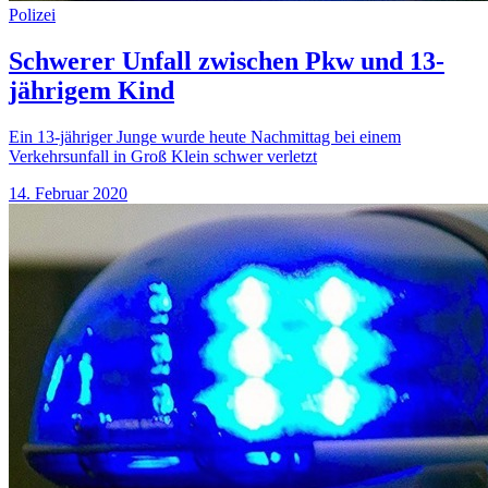
Polizei
Schwerer Unfall zwischen Pkw und 13-
jährigem Kind
Ein 13-jähriger Junge wurde heute Nachmittag bei einem
Verkehrsunfall in Groß Klein schwer verletzt
14. Februar 2020