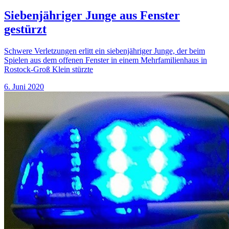
Siebenjähriger Junge aus Fenster
gestürzt
Schwere Verletzungen erlitt ein siebenjähriger Junge, der beim
Spielen aus dem offenen Fenster in einem Mehrfamilienhaus in
Rostock-Groß Klein stürzte
6. Juni 2020