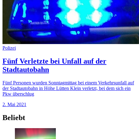
Polizei
Fünf Verletzte bei Unfall auf der
Stadtautobahn
Fünf Personen wurden Sonntagmittag bei einem Verkehrsunfall auf
der Stadtautobahn in Höhe Lütten Klein verletzt, bei dem sich ein
Pkw überschlug
2. Mai 2021
Beliebt