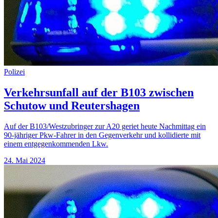
Polizei
Verkehrsunfall auf der B103 zwischen
Schutow und Reutershagen
Auf der B103/Westzubringer zur A20 geriet heute Nachmittag ein
90-jähriger Pkw-Fahrer in den Gegenverkehr und kollidierte mit
einem entgegenkommenden Lkw.
24. Mai 2024