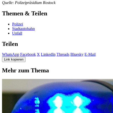
Quelle: Polizeipräsidium Rostock
Themen & Teilen
Polizei
Stadtautobahn
Unfall
Teilen
WhatsApp
Facebook
X
LinkedIn
Threads
Bluesky
E-Mail
Link kopieren
Mehr zum Thema