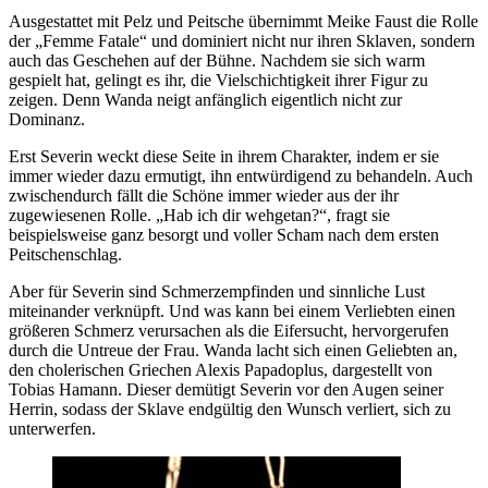
Ausgestattet mit Pelz und Peitsche übernimmt Meike Faust die Rolle
der „Femme Fatale“ und dominiert nicht nur ihren Sklaven, sondern
auch das Geschehen auf der Bühne. Nachdem sie sich warm
gespielt hat, gelingt es ihr, die Vielschichtigkeit ihrer Figur zu
zeigen. Denn Wanda neigt anfänglich eigentlich nicht zur
Dominanz.
Erst Severin weckt diese Seite in ihrem Charakter, indem er sie
immer wieder dazu ermutigt, ihn entwürdigend zu behandeln. Auch
zwischendurch fällt die Schöne immer wieder aus der ihr
zugewiesenen Rolle. „Hab ich dir wehgetan?“, fragt sie
beispielsweise ganz besorgt und voller Scham nach dem ersten
Peitschenschlag.
Aber für Severin sind Schmerzempfinden und sinnliche Lust
miteinander verknüpft. Und was kann bei einem Verliebten einen
größeren Schmerz verursachen als die Eifersucht, hervorgerufen
durch die Untreue der Frau. Wanda lacht sich einen Geliebten an,
den cholerischen Griechen Alexis Papadoplus, dargestellt von
Tobias Hamann. Dieser demütigt Severin vor den Augen seiner
Herrin, sodass der Sklave endgültig den Wunsch verliert, sich zu
unterwerfen.