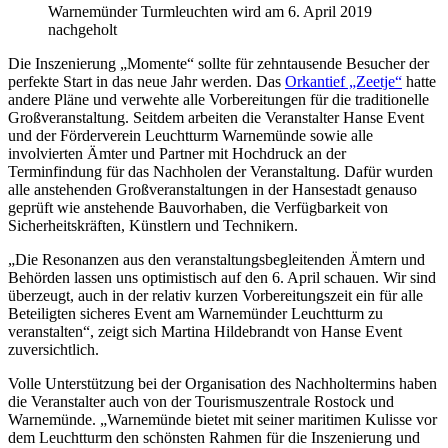
Warnemünder Turmleuchten wird am 6. April 2019
nachgeholt
Die Inszenierung „Momente“ sollte für zehntausende Besucher der
perfekte Start in das neue Jahr werden. Das
Orkantief „Zeetje“
hatte
andere Pläne und verwehte alle Vorbereitungen für die traditionelle
Großveranstaltung. Seitdem arbeiten die Veranstalter Hanse Event
und der Förderverein Leuchtturm Warnemünde sowie alle
involvierten Ämter und Partner mit Hochdruck an der
Terminfindung für das Nachholen der Veranstaltung. Dafür wurden
alle anstehenden Großveranstaltungen in der Hansestadt genauso
geprüft wie anstehende Bauvorhaben, die Verfügbarkeit von
Sicherheitskräften, Künstlern und Technikern.
„Die Resonanzen aus den veranstaltungsbegleitenden Ämtern und
Behörden lassen uns optimistisch auf den 6. April schauen. Wir sind
überzeugt, auch in der relativ kurzen Vorbereitungszeit ein für alle
Beteiligten sicheres Event am Warnemünder Leuchtturm zu
veranstalten“, zeigt sich Martina Hildebrandt von Hanse Event
zuversichtlich.
Volle Unterstützung bei der Organisation des Nachholtermins haben
die Veranstalter auch von der Tourismuszentrale Rostock und
Warnemünde. „Warnemünde bietet mit seiner maritimen Kulisse vor
dem Leuchtturm den schönsten Rahmen für die Inszenierung und