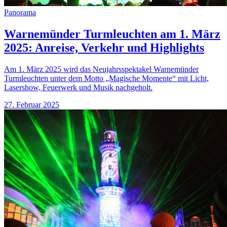
Panorama
Warnemünder Turmleuchten am 1. März
2025: Anreise, Verkehr und Highlights
Am 1. März 2025 wird das Neujahrsspektakel Warnemünder
Turmleuchten unter dem Motto „Magische Momente“ mit Licht,
Lasershow, Feuerwerk und Musik nachgeholt.
27. Februar 2025