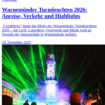
Warnemünder Turmleuchten 2026:
Anreise, Verkehr und Highlights
„Lichtblicke“ lautet das Motto des Warnemünder Turmleuchtens
2026 – mit Licht, Lasershow, Feuerwerk und Musik wird an
Neujahr der Jahresauftakt in Warnemünde gefeiert.
29. Dezember 2025