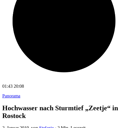
01:43
20:08
Panorama
Hochwasser nach Sturmtief „Zeetje“ in
Rostock
2. Januar 2019
, von
Stefanie
·
2 Min. Lesezeit