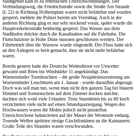
Stadtgebiet kam es zu erheblichen Überschwemmungen. Der
Verbindungsweg, die Friedrichstraße sowie die Straße Am Strande
(L 22) in Richtung Holbeinplatz waren nicht befahrbar und wurden
gesperrt, meldete die Polizei bereits am Vormittag. Auch in der
anderen Richtung ging es nur sehr stockend voran, später wurde die
Hauptverkehrsstraße beidseitig gesperrt. Das Wasser aus dem
Stadthafen drückte durch die Kanalisation auf die Fahrbahn. Die
Flutschutztore in Hohe Düne mussten geschlossen werden. Der
Fährbetrieb über die Warnow wurde eingestellt. Der Fluss hatte sich
an den Anlegern so breit gemacht, dass sie nicht mehr befahrbar
waren.
Bereits gestern hatte der Deutsche Wetterdienst vor Unwetter
gewarnt und Böen bis Windstärke 11 angekündigt. Das
Warnemünder Turmleuchten – die große Neujahrsinszenierung am
Warnemünder Leuchtturm am 1. Januar - wurde daraufhin abgesagt.
Doch was soll man tun, wenn man nicht den ganzen Tag bei blauem
Himmel und Sonnenschein auf dem Zimmer hocken möchte,
dachten sich wohl viele Urlauber. Trotz Sturmböen bis zu 80 km/h
verzichteten viele nicht auf einen Strandspaziergang. Wegen des
Hochwassers waren die Molen jedoch nicht passierbar.
Unerschrockene balancierten auf der Mauer der Westmole entlang.
Tosende Wellen spritzten riesige Gischtfontänen an die Kaimauern.
Große Teile des Strandes waren verschwunden.