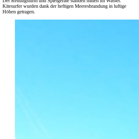
Der Rettungsturm und Spielgeräte standen mitten im Wasser.
Kitesurfer wurden dank der heftigen Meeresbrandung in luftige
Höhen getragen.