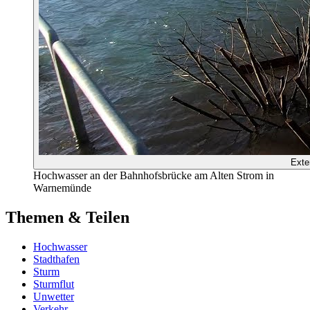
Exte
Hochwasser an der Bahnhofsbrücke am Alten Strom in
Warnemünde
Themen & Teilen
Hochwasser
Stadthafen
Sturm
Sturmflut
Unwetter
Verkehr