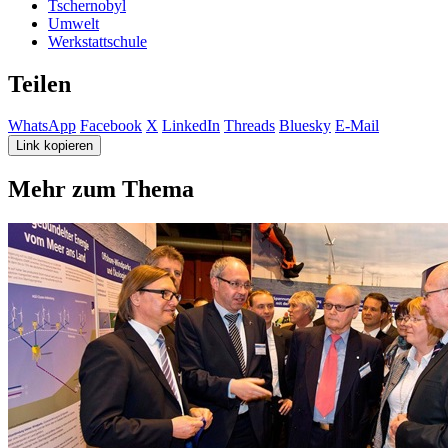
Tschernobyl
Umwelt
Werkstattschule
Teilen
WhatsApp
Facebook
X
LinkedIn
Threads
Bluesky
E-Mail
Link kopieren
Mehr zum Thema