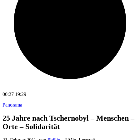
00:27
19:29
Panorama
25 Jahre nach Tschernobyl – Menschen –
Orte – Solidarität
21. Februar 2011
, von
Phillip
·
3 Min. Lesezeit