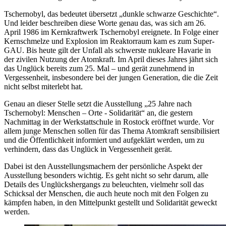
Tschernobyl, das bedeutet übersetzt „dunkle schwarze Geschichte“.
Und leider beschreiben diese Worte genau das, was sich am 26.
April 1986 im Kernkraftwerk Tschernobyl ereignete. In Folge einer
Kernschmelze und Explosion im Reaktorraum kam es zum Super-
GAU. Bis heute gilt der Unfall als schwerste nukleare Havarie in
der zivilen Nutzung der Atomkraft. Im April dieses Jahres jährt sich
das Unglück bereits zum 25. Mal – und gerät zunehmend in
Vergessenheit, insbesondere bei der jungen Generation, die die Zeit
nicht selbst miterlebt hat.
Genau an dieser Stelle setzt die Ausstellung „25 Jahre nach
Tschernobyl: Menschen – Orte - Solidarität“ an, die gestern
Nachmittag in der Werkstattschule in Rostock eröffnet wurde. Vor
allem junge Menschen sollen für das Thema Atomkraft sensibilisiert
und die Öffentlichkeit informiert und aufgeklärt werden, um zu
verhindern, dass das Unglück in Vergessenheit gerät.
Dabei ist den Ausstellungsmachern der persönliche Aspekt der
Ausstellung besonders wichtig. Es geht nicht so sehr darum, alle
Details des Unglückshergangs zu beleuchten, vielmehr soll das
Schicksal der Menschen, die auch heute noch mit den Folgen zu
kämpfen haben, in den Mittelpunkt gestellt und Solidarität geweckt
werden.