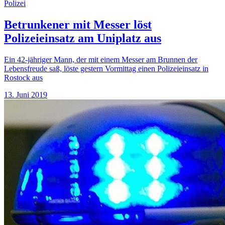
Polizei
Betrunkener mit Messer löst
Polizeieinsatz am Uniplatz aus
Ein 42-jähriger Mann, der mit einem Messer am Brunnen der
Lebensfreude saß, löste gestern Vormittag einen Polizeieinsatz in
Rostock aus
13. Juni 2019