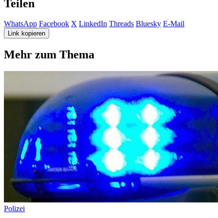
Teilen
WhatsApp
Facebook
X
LinkedIn
Threads
Bluesky
E-Mail
Link kopieren
Mehr zum Thema
Polizei