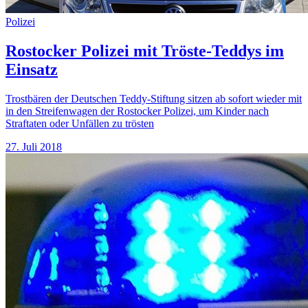
Polizei
Rostocker Polizei mit Tröste-Teddys im
Einsatz
Trostbären der Deutschen Teddy-Stiftung sitzen ab sofort wieder mit
in den Streifenwagen der Rostocker Polizei, um Kinder nach
Straftaten oder Unfällen zu trösten
27. Juli 2018