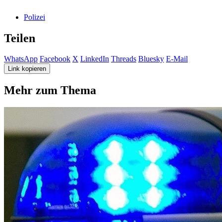
Polizei
Teilen
WhatsApp
Facebook
X
LinkedIn
Threads
Bluesky
E-Mail
Link kopieren
Mehr zum Thema