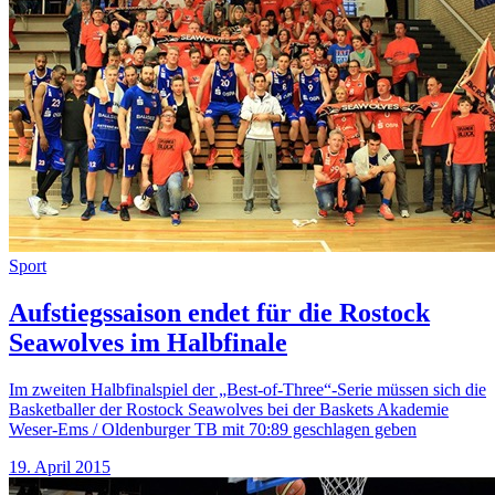
Sport
Aufstiegssaison endet für die Rostock
Seawolves im Halbfinale
Im zweiten Halbfinalspiel der „Best-of-Three“-Serie müssen sich die
Basketballer der Rostock Seawolves bei der Baskets Akademie
Weser-Ems / Oldenburger TB mit 70:89 geschlagen geben
19. April 2015