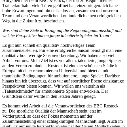
Aufgaben hier beim EBC Rostock, der mir zu Beginn meiner
Trainerlaufbahn viele Türen geöffnet hat, einzubringen. Ich habe
hohe Erwartungen und bin entschlossen, zusammen mit unserem
Team und den Verantwortlichen kontinuierlich einen erfolgreichen
Weg in die Zukunft zu beschreiten.
Was sind deine Ziele in Bezug auf die Regionalligamannschaft und
welche Perspektive haben junge talentierte Spieler im Team?
Es gilt nun schnell ein qualitativ hochwertiges Team
zusammenzustellen. Für eine erfolgreiche Saison benötigt man eine
qualitativ hochwertige Saisonvorbereitung. Wir haben also viel
Arbeit vor uns. Mein Ziel ist es vor allem, talentierte, junge Spieler
an den Verein zu binden. Rostock ist eine der schönsten Städte in
Europa mit einer renommierten Universität und bietet damit
traumhafte Bedingungen für ambitionierte, junge Spieler. Darüber
hinaus bin ich überzeugt, dass wir auf sportlicher Ebene einzigartige
Perspektiven bieten können. Wir wollen uns weiterhin als
„Talentschmiede“ für ambitionierte Spieler entwickeln. Der
Grundstein dafür wurde in den letzten Jahren gelegt.
Es kommt viel Arbeit auf die Verantwortlichen des EBC Rostock
zu. Die sportliche Qualität der Mannschaft steht jetzt im
Vordergrund, so dass der Fokus momentan auf der
Zusammenstellung einer schlagkräftigen Mannschaft liegt. Auch im
Hinblick auf junge Perspektivspieler hat der Verein Möglichkeiten in