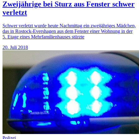
Zweijährige bei Sturz aus Fenster schwer
verletzt
Schwer verletzt wurde heute Nachmittag ein zweijähriges Mädchen,
das in Rostock-Evershagen aus dem Fenster einer Wohnung in der
5. Etage eines Mehrfamilienhauses stürzte
20. Juli 2018
Polizei