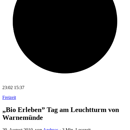
23:02
15:37
Freizeit
„Bio Erleben” Tag am Leuchtturm von
Warnemünde
29. August 2010
, von
Andreas
·
3 Min. Lesezeit