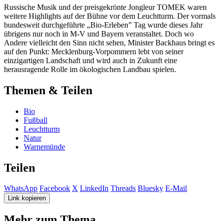
Russische Musik und der preisgekrönte Jongleur TOMEK waren
weitere Highlights auf der Bühne vor dem Leuchtturm. Der vormals
bundesweit durchgeführte „Bio-Erleben” Tag wurde dieses Jahr
übrigens nur noch in M-V und Bayern veranstaltet. Doch wo
Andere vielleicht den Sinn nicht sehen, Minister Backhaus bringt es
auf den Punkt: Mecklenburg-Vorpommern lebt von seiner
einzigartigen Landschaft und wird auch in Zukunft eine
herausragende Rolle im ökologischen Landbau spielen.
Themen & Teilen
Bio
Fußball
Leuchtturm
Natur
Warnemünde
Teilen
WhatsApp
Facebook
X
LinkedIn
Threads
Bluesky
E-Mail
Link kopieren
Mehr zum Thema