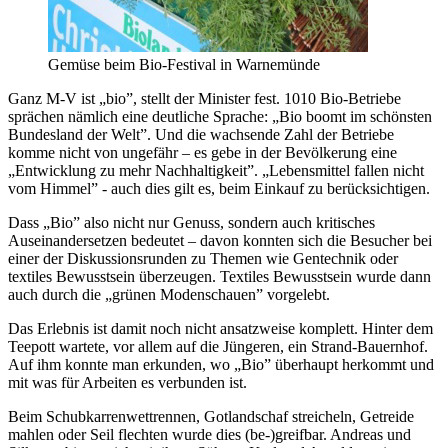
Gemüse beim Bio-Festival in Warnemünde
Ganz M-V ist „bio”, stellt der Minister fest. 1010 Bio-Betriebe
sprächen nämlich eine deutliche Sprache: „Bio boomt im schönsten
Bundesland der Welt”. Und die wachsende Zahl der Betriebe
komme nicht von ungefähr – es gebe in der Bevölkerung eine
„Entwicklung zu mehr Nachhaltigkeit”. „Lebensmittel fallen nicht
vom Himmel” - auch dies gilt es, beim Einkauf zu berücksichtigen.
Dass „Bio” also nicht nur Genuss, sondern auch kritisches
Auseinandersetzen bedeutet – davon konnten sich die Besucher bei
einer der Diskussionsrunden zu Themen wie Gentechnik oder
textiles Bewusstsein überzeugen. Textiles Bewusstsein wurde dann
auch durch die „grünen Modenschauen” vorgelebt.
Das Erlebnis ist damit noch nicht ansatzweise komplett. Hinter dem
Teepott wartete, vor allem auf die Jüngeren, ein Strand-Bauernhof.
Auf ihm konnte man erkunden, wo „Bio” überhaupt herkommt und
mit was für Arbeiten es verbunden ist.
Beim Schubkarrenwettrennen, Gotlandschaf streicheln, Getreide
mahlen oder Seil flechten wurde dies (be-)greifbar. Andreas und