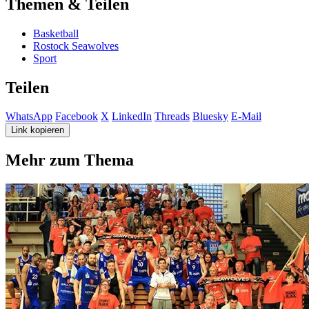
Themen & Teilen
Basketball
Rostock Seawolves
Sport
Teilen
WhatsApp
Facebook
X
LinkedIn
Threads
Bluesky
E-Mail
Link kopieren
Mehr zum Thema