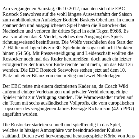
Am vergangenen Samstag, 06.10.2012, machten sich die EBC
Rostock Seawolves auf die wohl längste Auswärtsfahrt der Saison
zum ambitionierten Aufsteiger Bodfeld Baskets Oberharz. In einem
spannenden und ausgeglichenen Spiel hatten die Rostocker das
Nachsehen und verloren ihr drittes Spiel in acht Tagen 89:86. Es
war vor allem das 3. Viertel, welches den Ausgang des Spiels
richtungweisend beeinflusste. Die Wölfe verschliefen den Start der
2. Hälfte und lagen bis zur 30. Spielminute sogar mit acht Punkten
hinten (64:56). Mit Pressverteidigung und Leidenschaft wollten die
Rostocker noch mal das Ruder herumreißen, doch auch ein letzter
erfolgreicher 3er kurz vor Ende reichte nicht mehr, um das Blatt zu
wenden. Die EBC Rostock Seawolves stehen jetzt auf dem 10.
Platz mit einer Bilanz von einem Sieg und zwei Niederlagen.
Der EBC reiste mit einem dezimierten Kader an, da Coach Wild
aufgrund einiger Verletzungen und privater Verhinderung einige
Spieler nicht zur Verfügung standen. Die Warnowstädter trafen auf
ein Team mit sechs ausländischen Vollprofis, die vom europäischen
Topscorer des vergangenen Jahres Everage Richardson (42.5 PPG)
angeführt wurden.
Die Rostocker starteten schnell und spielfreudig in das Spiel,
welches in hitziger Atmosphäre vor beeindruckender Kulisse
stattfand. Durch zwei hervorragend herausgespielte Körbe von Jens