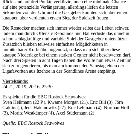
Rückstand auf drei Punkte verkürzte, noch eine minimale Chance
auf eine potenzielle Verlängerung, allerdings liefen die letzten
Sekunden von der Uhr und die Gastgeber konnten sich über einen
knappen aber verdienten ersten Sieg der Spielzeit freuen.
Die Rostocker machen sich immer wieder selbst das Leben schwer,
indem man durch Offensiv Rebounds und Ballverluste das ohnehin
schon schlagkräftige und variable Spiel der Gastgeber unterstützte.
Zusätzlich blieben teilweise einfachste Möglichkeiten in
unmittelbarer Korbnähe ungenutzt, sodass man sich über diese
knappe Niederlage bei einem starken Gegner nicht beschweren darf.
Nach drei Spielen in acht Tagen haben die Wölfe nun etwas Zeit um
sich zu regenerieren, bis man am kommenden Samstag einen der
Ligafavoriten aus Itzehoe in der Scandlines Arena empfängt.
Viertelstände:
24:21, 20:19, 20:16, 25:30
Es spielten für die EBC Rostock Seawolves:
Sven Hellmann (22 P.), Kwame Morgan (21), Eric Bill (3), Jörn
Galdirs (-), Jens Hakanowitz (27), Eric Lehmann (4), Norman Holl
(3), Moritz Westkämper (4), Axel Stüdemann (2)
Quelle: EBC Rostock Seawolves