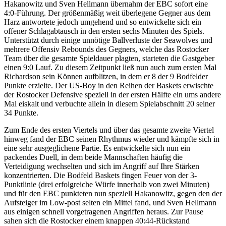
Hakanowitz und Sven Hellmann übernahm der EBC sofort eine
4:0-Führung. Der größenmäßig weit überlegene Gegner aus dem
Harz antwortete jedoch umgehend und so entwickelte sich ein
offener Schlagabtausch in den ersten sechs Minuten des Spiels.
Unterstützt durch einige unnötige Ballverluste der Seawolves und
mehrere Offensiv Rebounds des Gegners, welche das Rostocker
Team über die gesamte Spieldauer plagten, starteten die Gastgeber
einen 9:0 Lauf. Zu diesem Zeitpunkt ließ nun auch zum ersten Mal
Richardson sein Können aufblitzen, in dem er 8 der 9 Bodfelder
Punkte erzielte. Der US-Boy in den Reihen der Baskets erwischte
der Rostocker Defensive speziell in der ersten Hälfte ein ums andere
Mal eiskalt und verbuchte allein in diesem Spielabschnitt 20 seiner
34 Punkte.
Zum Ende des ersten Viertels und über das gesamte zweite Viertel
hinweg fand der EBC seinen Rhythmus wieder und kämpfte sich in
eine sehr ausgeglichene Partie. Es entwickelte sich nun ein
packendes Duell, in dem beide Mannschaften häufig die
Verteidigung wechselten und sich im Angriff auf Ihre Stärken
konzentrierten. Die Bodfeld Baskets fingen Feuer von der 3-
Punktlinie (drei erfolgreiche Würfe innerhalb von zwei Minuten)
und für den EBC punkteten nun speziell Hakanowitz, gegen den der
Aufsteiger im Low-post selten ein Mittel fand, und Sven Hellmann
aus einigen schnell vorgetragenen Angriffen heraus. Zur Pause
sahen sich die Rostocker einem knappen 40:44-Rückstand