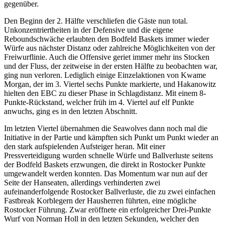
gegenüber.
Den Beginn der 2. Hälfte verschliefen die Gäste nun total.
Unkonzentriertheiten in der Defensive und die eigene
Reboundschwäche erlaubten den Bodfeld Baskets immer wieder
Würfe aus nächster Distanz oder zahlreiche Möglichkeiten von der
Freiwurflinie. Auch die Offensive geriet immer mehr ins Stocken
und der Fluss, der zeitweise in der ersten Hälfte zu beobachten war,
ging nun verloren. Lediglich einige Einzelaktionen von Kwame
Morgan, der im 3. Viertel sechs Punkte markierte, und Hakanowitz
hielten den EBC zu dieser Phase in Schlagdistanz. Mit einem 8-
Punkte-Rückstand, welcher früh im 4. Viertel auf elf Punkte
anwuchs, ging es in den letzten Abschnitt.
Im letzten Viertel übernahmen die Seawolves dann noch mal die
Initiative in der Partie und kämpften sich Punkt um Punkt wieder an
den stark aufspielenden Aufsteiger heran. Mit einer
Pressverteidigung wurden schnelle Würfe und Ballverluste seitens
der Bodfeld Baskets erzwungen, die direkt in Rostocker Punkte
umgewandelt werden konnten. Das Momentum war nun auf der
Seite der Hanseaten, allerdings verhinderten zwei
aufeinanderfolgende Rostocker Ballverluste, die zu zwei einfachen
Fastbreak Korblegern der Hausherren führten, eine mögliche
Rostocker Führung. Zwar eröffnete ein erfolgreicher Drei-Punkte
Wurf von Norman Holl in den letzten Sekunden, welcher den