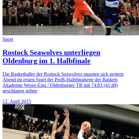
Sport
Rostock Seawolves unterliegen
Oldenburg im 1. Halbfinale
Die Basketballer der Rostock Seawolves mussten sich gestern
Abend im ersten Spiel der ProB-Halbfinalserie der Baskets
Akademie Weser-Ems / Oldenburger TB mit 74:83 (41:49)
geschlagen geben
12. April 2015