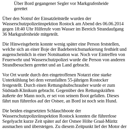
Über Bord gegangener Segler vor Markgrafenheide
gerettet
Über den Notruf der Einsatzleitstelle wurden der
Wasserschutzpolizeiinspektion Rostock am Abend des 06.06.2014
gegen 18:40 Uhr Hilferufe vom Wasser im Bereich Strandaufgang
36 Markgrafenheide mitgeteilt.
Die Hinweisgeberin konnte wenig später eine Person feststellen,
welche sich an einer Boje der Badebereichsmarkierung festhielt und
augenscheinlich in einer Notsituation war. Noch vor Eintreffen von
Feuerwehr und Wasserschutzpolizei wurde die Person von anderen
Strandbesuchern gerettet und an Land gebracht.
Vor Ort wurde durch den eingetroffenen Notarzt eine starke
Unterkühlung bei dem verunfallten 55-jährigen Rostocker
festgestellt. Durch einen Rettungshubschrauber wurde er zum
Südstadt-Klinikum gebracht. Gegenüber den Rettungskräften
äußerte der Mann noch, er sei von seinem Boot gefallen. Dieses
fährt nun führerlos auf der Ostsee, an Bord ist noch sein Hund.
Die beiden eingesetzten Schlauchboote der
Wasserschutzpolizeiinspektion Rostock konnten die führerlose
Segelyacht kurze Zeit später auf der Ostsee Höhe Graal-Müritz
ausmachen und übersteigen. Zu diesem Zeitpunkt lief der Motor der