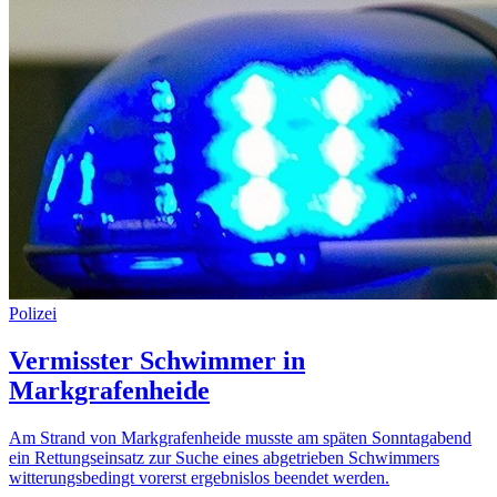
Polizei
Vermisster Schwimmer in
Markgrafenheide
Am Strand von Markgrafenheide musste am späten Sonntagabend
ein Rettungseinsatz zur Suche eines abgetrieben Schwimmers
witterungsbedingt vorerst ergebnislos beendet werden.