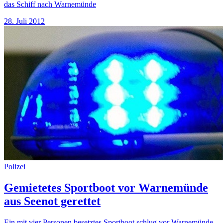
das Schiff nach Warnemünde
28. Juli 2012
Polizei
Gemietetes Sportboot vor Warnemünde
aus Seenot gerettet
Ein mit vier Personen besetztes Sportboot schlug vor Warnemünde