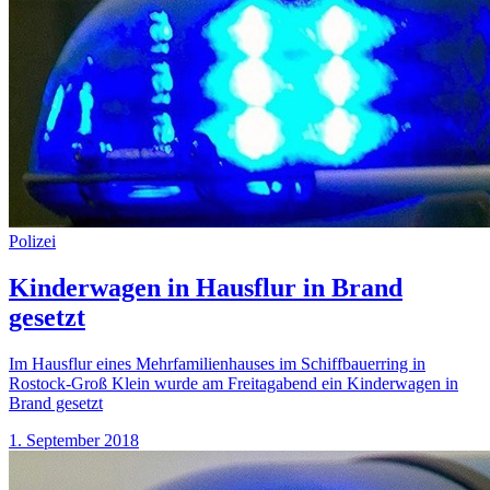
Polizei
Kinderwagen in Hausflur in Brand
gesetzt
Im Hausflur eines Mehrfamilienhauses im Schiffbauerring in
Rostock-Groß Klein wurde am Freitagabend ein Kinderwagen in
Brand gesetzt
1. September 2018