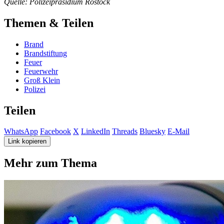
Quelle: Polizeipräsidium Rostock
Themen & Teilen
Brand
Brandstiftung
Feuer
Feuerwehr
Groß Klein
Polizei
Teilen
WhatsApp
Facebook
X
LinkedIn
Threads
Bluesky
E-Mail
Link kopieren
Mehr zum Thema