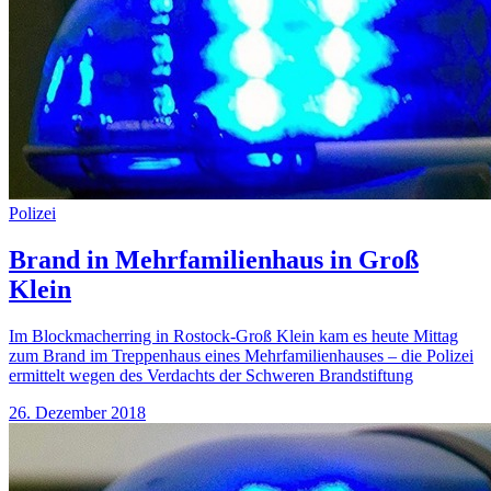
Polizei
Brand in Mehrfamilienhaus in Groß
Klein
Im Blockmacherring in Rostock-Groß Klein kam es heute Mittag
zum Brand im Treppenhaus eines Mehrfamilienhauses – die Polizei
ermittelt wegen des Verdachts der Schweren Brandstiftung
26. Dezember 2018