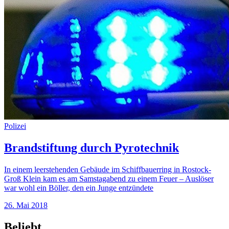
Polizei
Brandstiftung durch Pyrotechnik
In einem leerstehenden Gebäude im Schiffbauerring in Rostock-
Groß Klein kam es am Samstagabend zu einem Feuer – Auslöser
war wohl ein Böller, den ein Junge entzündete
26. Mai 2018
Beliebt