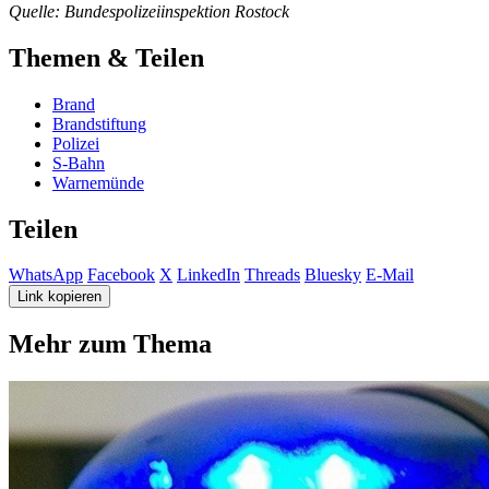
Quelle: Bundespolizeiinspektion Rostock
Themen & Teilen
Brand
Brandstiftung
Polizei
S-Bahn
Warnemünde
Teilen
WhatsApp
Facebook
X
LinkedIn
Threads
Bluesky
E-Mail
Link kopieren
Mehr zum Thema