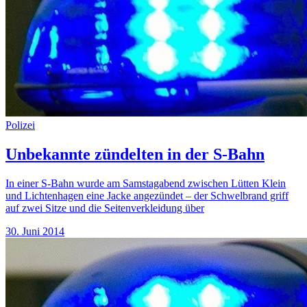
Polizei
Unbekannte zündelten in der S-Bahn
In einer S-Bahn wurde am Samstagabend zwischen Lütten Klein
und Lichtenhagen eine Jacke angezündet – der Schwelbrand griff
auf zwei Sitze und die Seitenverkleidung über
30. Juni 2014