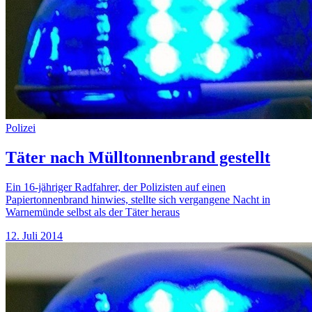
Polizei
Täter nach Mülltonnenbrand gestellt
Ein 16-jähriger Radfahrer, der Polizisten auf einen
Papiertonnenbrand hinwies, stellte sich vergangene Nacht in
Warnemünde selbst als der Täter heraus
12. Juli 2014