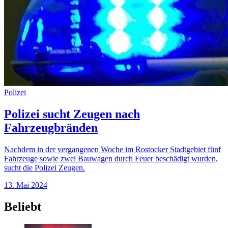
Polizei
Polizei sucht Zeugen nach
Fahrzeugbränden
Nachdem in der vergangenen Woche im Rostocker Stadtgebiet fünf
Fahrzeuge sowie zwei Bauwagen durch Feuer beschädigt wurden,
sucht die Polizei Zeugen.
13. Mai 2024
Beliebt