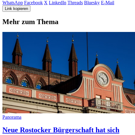
WhatsApp
Facebook
X
LinkedIn
Threads
Bluesky
E-Mail
Link kopieren
Mehr zum Thema
Panorama
Neue Rostocker Bürgerschaft hat sich