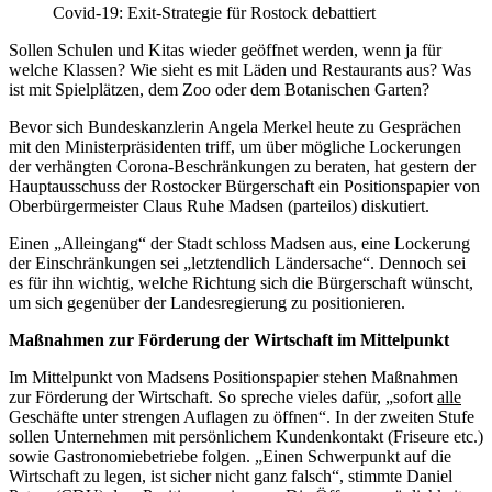
Covid-19: Exit-Strategie für Rostock debattiert
Sollen Schulen und Kitas wieder geöffnet werden, wenn ja für
welche Klassen? Wie sieht es mit Läden und Restaurants aus? Was
ist mit Spielplätzen, dem Zoo oder dem Botanischen Garten?
Bevor sich Bundeskanzlerin Angela Merkel heute zu Gesprächen
mit den Ministerpräsidenten triff, um über mögliche Lockerungen
der verhängten Corona-Beschränkungen zu beraten, hat gestern der
Hauptausschuss der Rostocker Bürgerschaft ein Positionspapier von
Oberbürgermeister Claus Ruhe Madsen (parteilos) diskutiert.
Einen „Alleingang“ der Stadt schloss Madsen aus, eine Lockerung
der Einschränkungen sei „letztendlich Ländersache“. Dennoch sei
es für ihn wichtig, welche Richtung sich die Bürgerschaft wünscht,
um sich gegenüber der Landesregierung zu positionieren.
Maßnahmen zur Förderung der Wirtschaft im Mittelpunkt
Im Mittelpunkt von Madsens Positionspapier stehen Maßnahmen
zur Förderung der Wirtschaft. So spreche vieles dafür, „sofort
alle
Geschäfte unter strengen Auflagen zu öffnen“. In der zweiten Stufe
sollen Unternehmen mit persönlichem Kundenkontakt (Friseure etc.)
sowie Gastronomiebetriebe folgen. „Einen Schwerpunkt auf die
Wirtschaft zu legen, ist sicher nicht ganz falsch“, stimmte Daniel