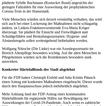
plädierte Sybille Bachmann (Rostocker Bund) angesichts der
geringen Fallzahlen für eine Ausweitung der prophylaktischen
Corona-Tests in der Hansestadt.
Viele Menschen würden sich derzeit vernünftig verhalten, das wird
sich auch bei einer Lockerung der Maßnahmen nicht schlagartig
ändern, ist Linken-Fraktionsvorsitzende Eva-Maria Kröger
überzeugt. Sie plädiert für Einsicht und Freiwilligkeit statt
Schuldgefühlen und Bestrafungsszenarien. Hygiene- und
Abstandsregeln sollen weitestgehend beibehalten werden.
Wolfgang Nitzsche (Die Linke) war ein Ausstiegsszenario im
Bereich Altenpflege besonders wichtig. Auf die alten Menschen in
Pflegeheimen würden sich die Restriktionen besonders stark
auswirken.
Konkreter Härtefallfonds der Stadt abgelehnt
Für die FDP hatten Christoph Eisfeld und Julia Kristin Pittasch
einen Antrag mit konkreten Maßnahmen eingebracht. Dieser wurde
durch den Hauptausschuss jedoch mehrheitlich abgelehnt.
Mehr Anklang fand der FDP-Antrag eines kommunalen
Härtefallfonds für ergänzende Hilfen zur Bewältigung der
Auswirkungen der Covid-19-Pandemie. Auch wenn es zahlreiche