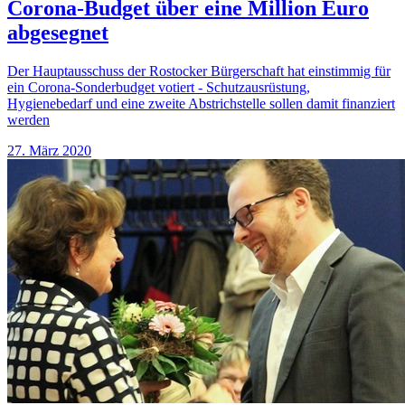
Corona-Budget über eine Million Euro
abgesegnet
Der Hauptausschuss der Rostocker Bürgerschaft hat einstimmig für
ein Corona-Sonderbudget votiert - Schutzausrüstung,
Hygienebedarf und eine zweite Abstrichstelle sollen damit finanziert
werden
27. März 2020