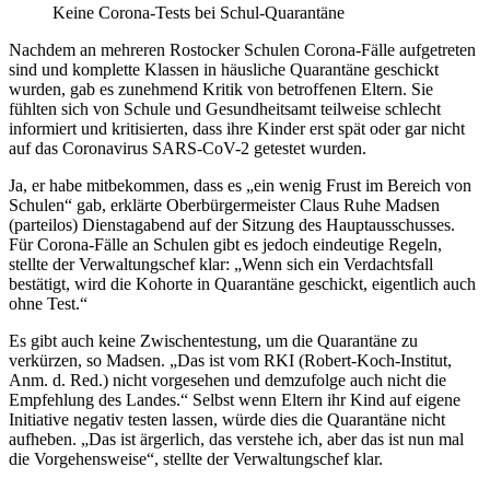
Keine Corona-Tests bei Schul-Quarantäne
Nachdem an mehreren Rostocker Schulen Corona-Fälle aufgetreten
sind und komplette Klassen in häusliche Quarantäne geschickt
wurden, gab es zunehmend Kritik von betroffenen Eltern. Sie
fühlten sich von Schule und Gesundheitsamt teilweise schlecht
informiert und kritisierten, dass ihre Kinder erst spät oder gar nicht
auf das Coronavirus SARS-CoV-2 getestet wurden.
Ja, er habe mitbekommen, dass es „ein wenig Frust im Bereich von
Schulen“ gab, erklärte Oberbürgermeister Claus Ruhe Madsen
(parteilos) Dienstagabend auf der Sitzung des Hauptausschusses.
Für Corona-Fälle an Schulen gibt es jedoch eindeutige Regeln,
stellte der Verwaltungschef klar: „Wenn sich ein Verdachtsfall
bestätigt, wird die Kohorte in Quarantäne geschickt, eigentlich auch
ohne Test.“
Es gibt auch keine Zwischentestung, um die Quarantäne zu
verkürzen, so Madsen. „Das ist vom RKI (Robert-Koch-Institut,
Anm. d. Red.) nicht vorgesehen und demzufolge auch nicht die
Empfehlung des Landes.“ Selbst wenn Eltern ihr Kind auf eigene
Initiative negativ testen lassen, würde dies die Quarantäne nicht
aufheben. „Das ist ärgerlich, das verstehe ich, aber das ist nun mal
die Vorgehensweise“, stellte der Verwaltungschef klar.